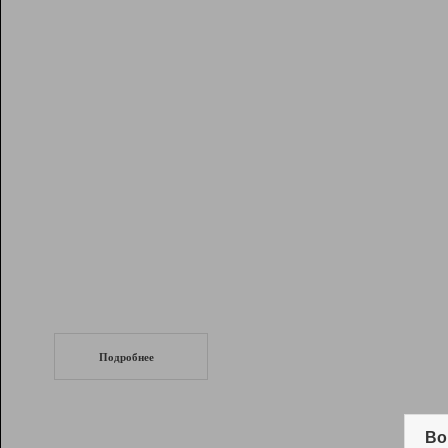
Рейтинг
Инструменты
Разработчикам
Партнерская
программа
Помощь
СеоТраф
Запустите
продвижение сайта
c LinkPad.
Подробнее
Вывод и удержание в ТОП10 выдачи
поисковых систем
Во