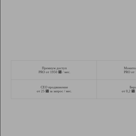
Премиум доступ
Монито
⃏
PRO от 1950
/ мес.
PRO от
СЕО продвижение
Бир
⃏
⃏
от 25
за запрос / мес.
от 0,2