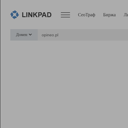
СеоТраф
Биржа
Л
Сервисы
Домен
СеоТраф
Монитор
Биржа
Pro
Линк+
Ресурсы
Вебмастер