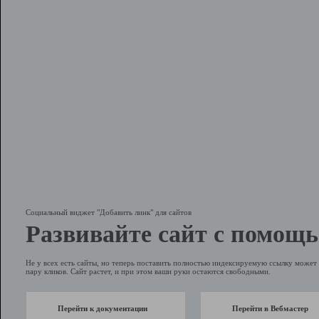
Социальный виджет "Добавить линк" для сайтов
Развивайте сайт с помощь
Не у всех есть сайты, но теперь поставить полностью индексируемую ссылку может 
пару кликов. Сайт растет, и при этом ваши руки остаются свободными.
Перейти к документации
Перейти в Вебмастер