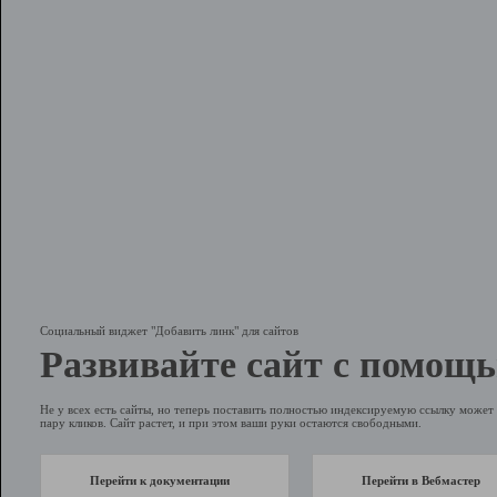
Социальный виджет "Добавить линк" для сайтов
Развивайте сайт с помощь
Не у всех есть сайты, но теперь поставить полностью индексируемую ссылку может 
пару кликов. Сайт растет, и при этом ваши руки остаются свободными.
Перейти к документации
Перейти в Вебмастер