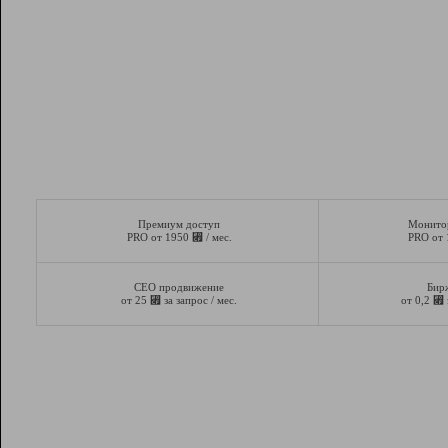
Премиум доступ
Монито
⃏
PRO от 1950
/ мес.
PRO от
СЕО продвижение
Бир
⃏
⃏
от 25
за запрос / мес.
от 0,2