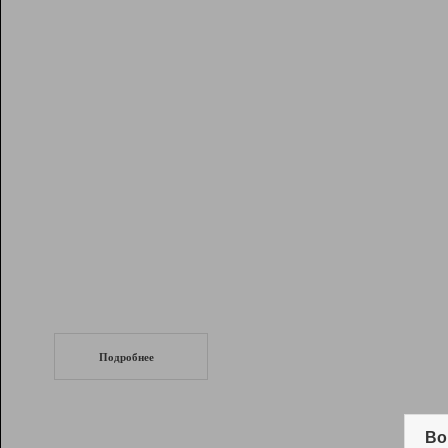
Рейтинг
Инструменты
Разработчикам
Партнерская
программа
Помощь
СеоТраф
Запустите
продвижение сайта
c LinkPad.
Подробнее
Вывод и удержание в ТОП10 выдачи
поисковых систем
Во