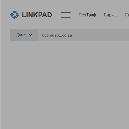
СеоТраф
Биржа
Л
Сервисы
Домен
СеоТраф
Монитор
Биржа
Pro
Линк+
Ресурсы
Вебмастер