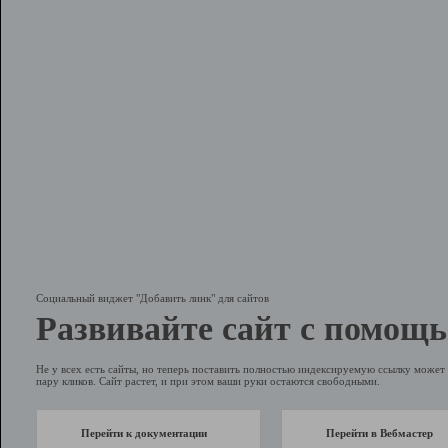
Социальный виджет "Добавить линк" для сайтов
Развивайте сайт с помощь
Не у всех есть сайты, но теперь поставить полностью индексируемую ссылку может 
пару кликов. Сайт растет, и при этом ваши руки остаются свободными.
Перейти к документации
Перейти в Вебмастер