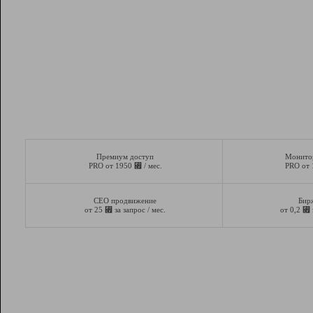
Премиум доступ
Монито
⃏
PRO от 1950
/ мес.
PRO от
СЕО продвижение
Бир
⃏
⃏
от 25
за запрос / мес.
от 0,2