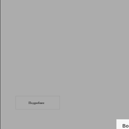
Рейтинг
Инструменты
Разработчикам
Партнерская
программа
Помощь
СеоТраф
Запустите
продвижение сайта
c LinkPad.
Подробнее
Вывод и удержание в ТОП10 выдачи
поисковых систем
Во