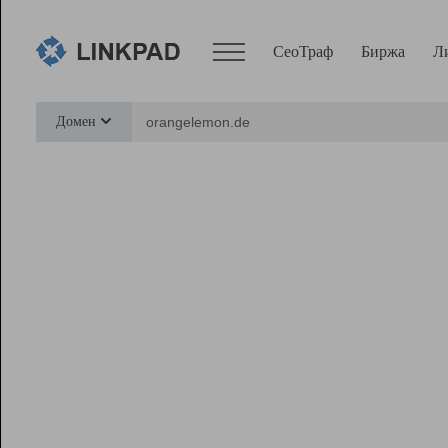
СеоТраф
Биржа
Л
Сервисы
Домен
СеоТраф
Монитор
Биржа
Pro
Линк+
Ресурсы
Вебмастер