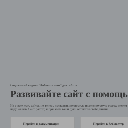
Социальный виджет "Добавить линк" для сайтов
Развивайте сайт с помощь
Не у всех есть сайты, но теперь поставить полностью индексируемую ссылку может 
пару кликов. Сайт растет, и при этом ваши руки остаются свободными.
Перейти к документации
Перейти в Вебмастер