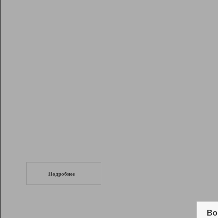
Рейтинг
Инструменты
Разработчикам
Партнерская
программа
Помощь
СеоТраф
Запустите
продвижение сайта
c LinkPad.
Подробнее
Вывод и удержание в ТОП10 выдачи
поисковых систем
Во