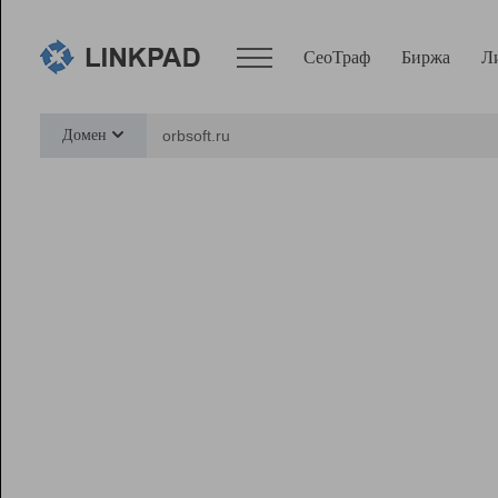
СеоТраф
Биржа
Л
Сервисы
Домен
СеоТраф
Монитор
Биржа
Pro
Линк+
Ресурсы
Вебмастер