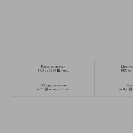
Премиум доступ
Монито
⃏
PRO от 1950
/ мес.
PRO от
СЕО продвижение
Бир
⃏
⃏
от 25
за запрос / мес.
от 0,2