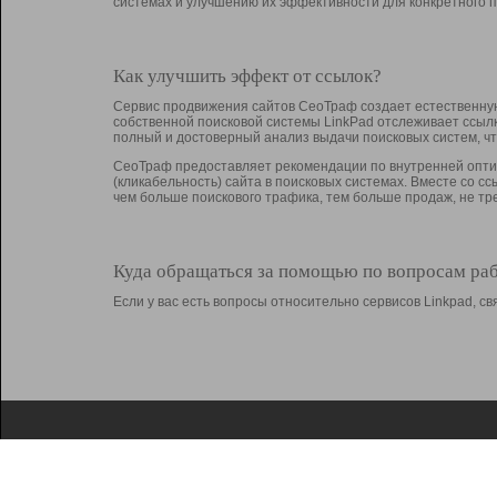
системах и улучшению их эффективности для конкретного п
Как улучшить эффект от ссылок?
Сервис продвижения сайтов СеоТраф создает естественную
собственной поисковой системы LinkPad отслеживает ссыл
полный и достоверный анализ выдачи поисковых систем, ч
СеоТраф предоставляет рекомендации по внутренней оптим
(кликабельность) сайта в поисковых системах. Вместе со с
чем больше поискового трафика, тем больше продаж, не 
Куда обращаться за помощью по вопросам ра
Если у вас есть вопросы относительно сервисов Linkpad, 
О Linkpad
Поддержка