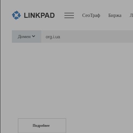
СеоТраф
Биржа
Л
Сервисы
Домен
СеоТраф
Монитор
Биржа
Pro
Линк+
СеоТраф
Запустите
продвижение сайта
c LinkPad.
Ресурсы
Вебмастер
Подробнее