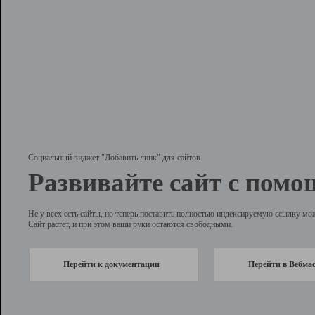
Социальный виджет "Добавить линк" для сайтов
Развивайте сайт с помо
Не у всех есть сайты, но теперь поставить полностью индексируемую ссылку мо
Сайт растет, и при этом ваши руки остаются свободными.
Перейти к документации
Перейти в Вебма