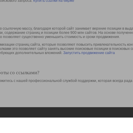
оискового запроса.
Купить ссылки на бирже
 ссылочную массу, благодаря которой сайт занимает верхние позиции в выд
ки, содержание страниц и позиции более 900 млн сайтов. На основе получе
то позволяет существенно уменьшить стоимость и сроки продвижения.
изации страниц сайта, которые позволяют повысить привлекательность конт
сылками это позволяет сайту занять высокие поисковые позиции в поисковых 
требующих дополнительных вложений.
Запустить продвижение сайта
боты со ссылками?
свяжитесь с нашей профессиональной службой поддержки, которая всегда рада
Ресурсы