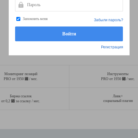
Пароль
Запомнить меня
Забыли пароль?
Регистрация
Мониторинг позиций
Инструменты
⃏
⃏
PRO от 1950
/ мес.
PRO от 1950
/ мес.
Биржа ссылок
Линк+
⃏
социальный плагин
от 0,2
за ссылку / мес.