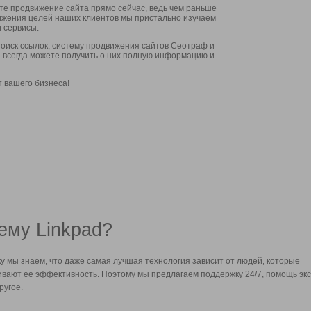
ите продвижение сайта прямо сейчас, ведь чем раньше
стижения целей наших клиентов мы пристально изучаем
 сервисы.
оиск ссылок, систему продвижения сайтов Сеотраф и
вы всегда можете получить о них полную информацию и
т вашего бизнеса!
ему Linkpad?
у мы знаем, что даже самая лучшая технология зависит от людей, которые
вают ее эффективность. Поэтому мы предлагаем поддержку 24/7, помощь экс
ругое.