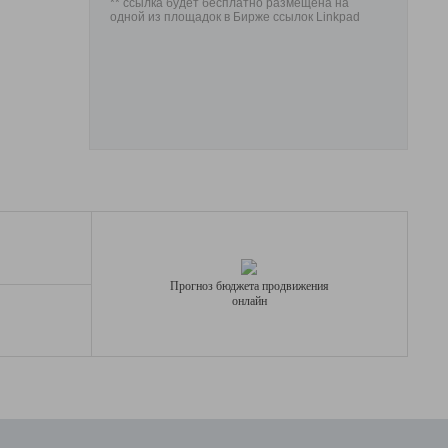
** ссылка будет бесплатно размещена на
одной из площадок в Бирже ссылок Linkpad
Прогноз бюджета продвижения
онлайн