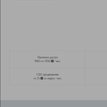
Рейтинг
Вывод и удержание в ТОП10 выдачи
поисковых систем
Инструменты
Разработчикам
Партнерская
программа
Помощь
Премиум доступ
⃏
PRO от 1950
/ мес.
СЕО продвижение
⃏
от 25
за запрос / мес.