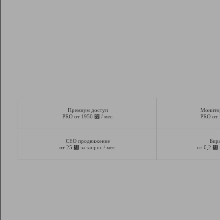
Премиум доступ
Монито
⃏
PRO от 1950
/ мес.
PRO от
СЕО продвижение
Бир
⃏
⃏
от 25
за запрос / мес.
от 0,2