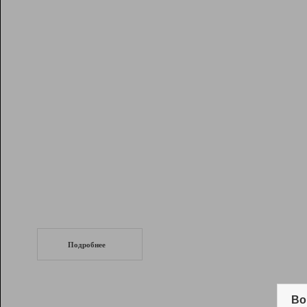
Рейтинг
Инструменты
Разработчикам
Партнерская
программа
Помощь
СеоТраф
Запустите
продвижение сайта
c LinkPad.
Подробнее
Вывод и удержание в ТОП10 выдачи
поисковых систем
Во