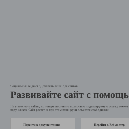
Социальный виджет "Добавить линк" для сайтов
Развивайте сайт с помощь
Не у всех есть сайты, но теперь поставить полностью индексируемую ссылку может 
пару кликов. Сайт растет, и при этом ваши руки остаются свободными.
Перейти к документации
Перейти в Вебмастер