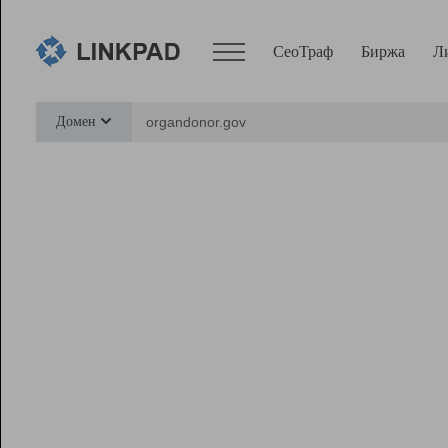
СеоТраф
Биржа
Л
Сервисы
Домен
СеоТраф
Монитор
Биржа
Pro
Линк+
Ресурсы
Вебмастер