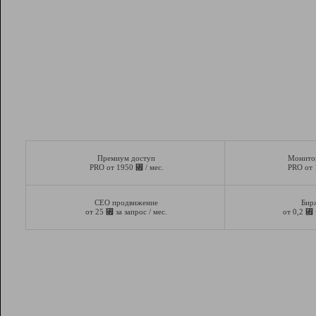
Премиум доступ
Монито
⃏
PRO от 1950
/ мес.
PRO от
СЕО продвижение
Бир
⃏
⃏
от 25
за запрос / мес.
от 0,2