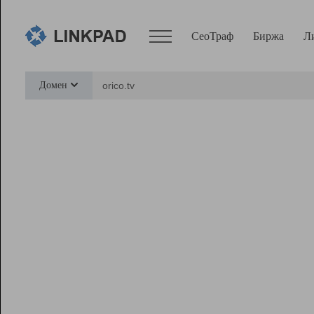
СеоТраф
Биржа
Л
Сервисы
Домен
СеоТраф
Монитор
Биржа
Pro
Линк+
Ресурсы
Вебмастер