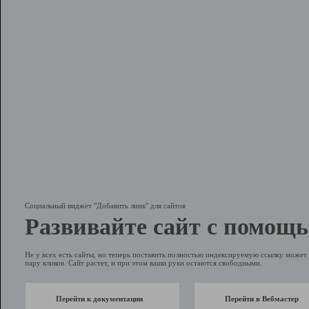
Социальный виджет "Добавить линк" для сайтов
Развивайте сайт с помощь
Не у всех есть сайты, но теперь поставить полностью индексируемую ссылку может 
пару кликов. Сайт растет, и при этом ваши руки остаются свободными.
Перейти к документации
Перейти в Вебмастер