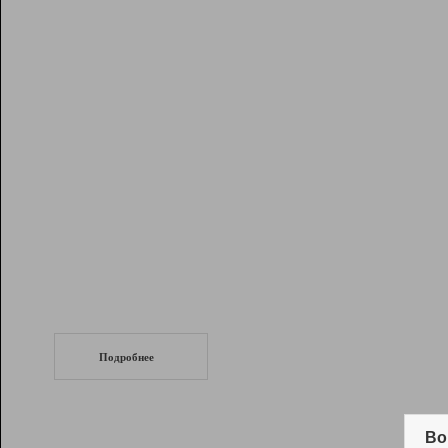
Рейтинг
Инструменты
Разработчикам
Партнерская
программа
Помощь
СеоТраф
Запустите
продвижение сайта
c LinkPad.
Подробнее
Вывод и удержание в ТОП10 выдачи
поисковых систем
Во