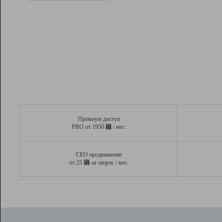
Рейтинг
Вывод и удержание в ТОП10 выдачи
поисковых систем
Инструменты
Разработчикам
Партнерская
программа
Помощь
Премиум доступ
⃏
PRO от 1950
/ мес.
СЕО продвижение
⃏
от 25
за запрос / мес.