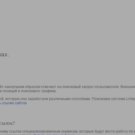
ах.
йт наилучшим образом отвечает на поисковый запрос пользователя. Внешние
и позиций и поискового трафика.
, которую они заработали различными способами. Поисковая система Linkpa
 ссылки сайтов
ссылок?
овку ссылок специализированным сервисам, которые будут вести работу по 