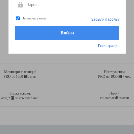
Пароль
Запомнить меня
Забыли пароль?
Регистрация
Мониторинг позиций
Инструменты
⃏
⃏
PRO от 1950
/ мес.
PRO от 1950
/ мес.
Биржа ссылок
Линк+
⃏
социальный плагин
от 0,2
за ссылку / мес.