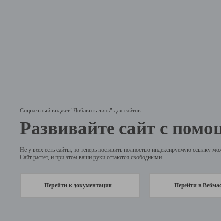
Социальный виджет "Добавить линк" для сайтов
Развивайте сайт с помо
Не у всех есть сайты, но теперь поставить полностью индексируемую ссылку мо
Сайт растет, и при этом ваши руки остаются свободными.
Перейти к документации
Перейти в Вебма