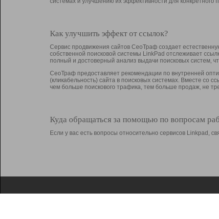
системах и улучшению их эффективности для конкретного п
Как улучшить эффект от ссылок?
Сервис продвижения сайтов СеоТраф создает естественную
собственной поисковой системы LinkPad отслеживает ссыл
полный и достоверный анализ выдачи поисковых систем, ч
СеоТраф предоставляет рекомендации по внутренней оптим
(кликабельность) сайта в поисковых системах. Вместе со с
чем больше поискового трафика, тем больше продаж, не 
Куда обращаться за помощью по вопросам ра
Если у вас есть вопросы относительно сервисов Linkpad, 
О Linkpad
Поддержка