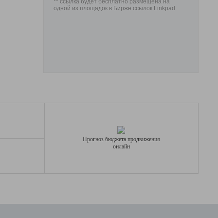
** ссылка будет бесплатно размещена на
одной из площадок в Бирже ссылок Linkpad
Прогноз бюджета продвижения
онлайн