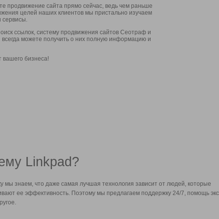
ите продвижение сайта прямо сейчас, ведь чем раньше
стижения целей наших клиентов мы пристально изучаем
 сервисы.
оиск ссылок, систему продвижения сайтов Сеотраф и
вы всегда можете получить о них полную информацию и
т вашего бизнеса!
ему Linkpad?
у мы знаем, что даже самая лучшая технология зависит от людей, которые
вают ее эффективность. Поэтому мы предлагаем поддержку 24/7, помощь экс
ругое.