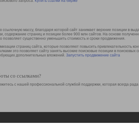
оискового запроса.
Купить ссылки на бирже
 ссылочную массу, благодаря которой сайт занимает верхние позиции в выд
ки, содержание страниц и позиции более 900 млн сайтов. На основе получе
то позволяет существенно уменьшить стоимость и сроки продвижения.
изации страниц сайта, которые позволяют повысить привлекательность конт
сылками это позволяет сайту занять высокие поисковые позиции в поисковых 
требующих дополнительных вложений.
Запустить продвижение сайта
боты со ссылками?
свяжитесь с нашей профессиональной службой поддержки, которая всегда рада
Ресурсы