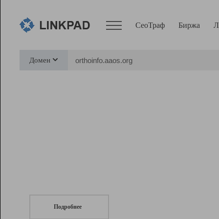
СеоТраф
Биржа
Л
Сервисы
Домен
СеоТраф
Монитор
Биржа
Pro
Линк+
СеоТраф
Запустите
продвижение сайта
c LinkPad.
Ресурсы
Вебмастер
Подробнее