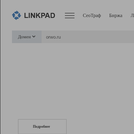
СеоТраф
Биржа
Л
Сервисы
Домен
СеоТраф
Монитор
Биржа
Pro
Линк+
СеоТраф
Запустите
продвижение сайта
c LinkPad.
Ресурсы
Вебмастер
Подробнее