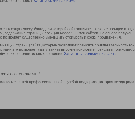
оискового запроса.
Купить ссылки на бирже
 ссылочную массу, благодаря которой сайт занимает верхние позиции в выд
ки, содержание страниц и позиции более 900 млн сайтов. На основе получе
то позволяет существенно уменьшить стоимость и сроки продвижения.
изации страниц сайта, которые позволяют повысить привлекательность конт
сылками это позволяет сайту занять высокие поисковые позиции в поисковых 
требующих дополнительных вложений.
Запустить продвижение сайта
боты со ссылками?
свяжитесь с нашей профессиональной службой поддержки, которая всегда рада
Ресурсы