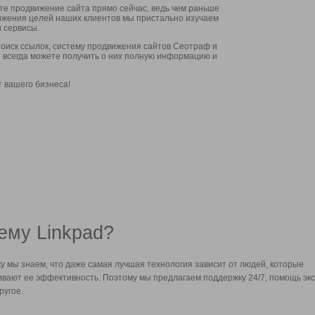
ите продвижение сайта прямо сейчас, ведь чем раньше
стижения целей наших клиентов мы пристально изучаем
 сервисы.
оиск ссылок, систему продвижения сайтов Сеотраф и
вы всегда можете получить о них полную информацию и
т вашего бизнеса!
ему Linkpad?
у мы знаем, что даже самая лучшая технология зависит от людей, которые
вают ее эффективность. Поэтому мы предлагаем поддержку 24/7, помощь экс
ругое.