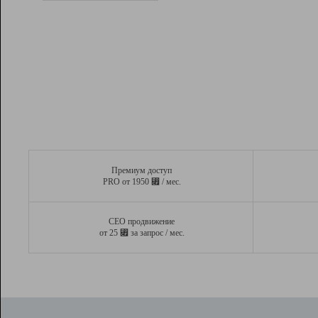
Рейтинг
Вывод и удержание в ТОП10 выдачи
поисковых систем
Инструменты
Разработчикам
Партнерская
программа
Помощь
Премиум доступ
⃏
PRO от 1950
/ мес.
СЕО продвижение
⃏
от 25
за запрос / мес.