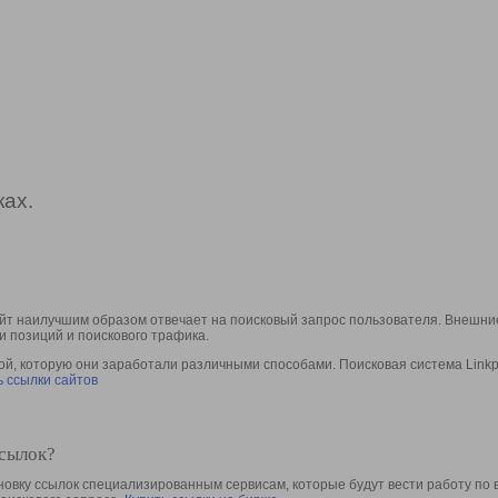
ах.
йт наилучшим образом отвечает на поисковый запрос пользователя. Внешние
и позиций и поискового трафика.
, которую они заработали различными способами. Поисковая система Linkpa
 ссылки сайтов
ссылок?
овку ссылок специализированным сервисам, которые будут вести работу по 