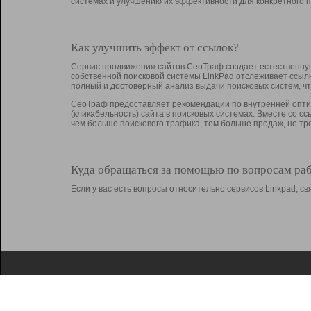
системах и улучшению их эффективности для конкретного п
Как улучшить эффект от ссылок?
Сервис продвижения сайтов СеоТраф создает естественную
собственной поисковой системы LinkPad отслеживает ссыл
полный и достоверный анализ выдачи поисковых систем, ч
СеоТраф предоставляет рекомендации по внутренней оптим
(кликабельность) сайта в поисковых системах. Вместе со с
чем больше поискового трафика, тем больше продаж, не 
Куда обращаться за помощью по вопросам ра
Если у вас есть вопросы относительно сервисов Linkpad, 
О Linkpad
Поддержка