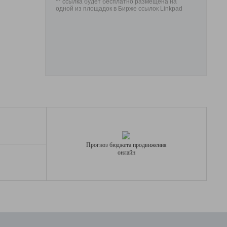
** ссылка будет бесплатно размещена на
одной из площадок в Бирже ссылок Linkpad
Прогноз бюджета продвижения
онлайн