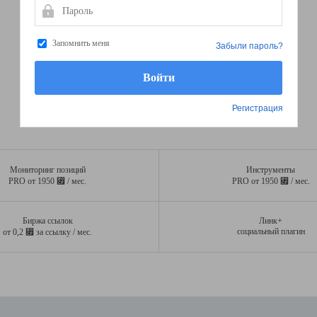
Пароль
Запомнить меня
Забыли пароль?
Регистрация
Мониторинг позиций
Инструменты
⃏
⃏
PRO от 1950
/ мес.
PRO от 1950
/ мес.
Биржа ссылок
Линк+
⃏
социальный плагин
от 0,2
за ссылку / мес.