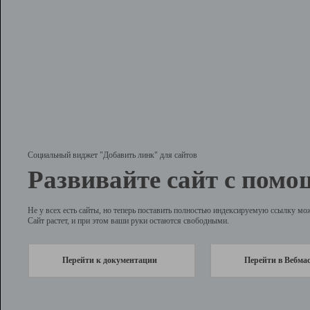
Социальный виджет "Добавить линк" для сайтов
Развивайте сайт с помо
Не у всех есть сайты, но теперь поставить полностью индексируемую ссылку мо
Сайт растет, и при этом ваши руки остаются свободными.
Перейти к документации
Перейти в Вебма