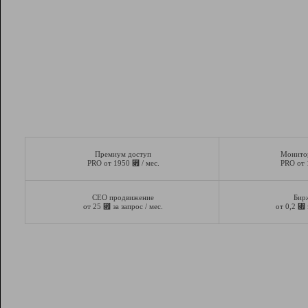
Премиум доступ
Монито
⃏
PRO от 1950
/ мес.
PRO от
СЕО продвижение
Бир
⃏
⃏
от 25
за запрос / мес.
от 0,2