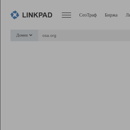
СеоТраф
Биржа
Л
Сервисы
Домен
СеоТраф
Монитор
Биржа
Pro
Линк+
Ресурсы
Вебмастер