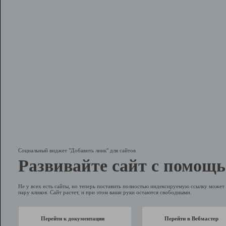
Социальный виджет "Добавить линк" для сайтов
Развивайте сайт с помощь
Не у всех есть сайты, но теперь поставить полностью индексируемую ссылку может 
пару кликов. Сайт растет, и при этом ваши руки остаются свободными.
Перейти к документации
Перейти в Вебмастер