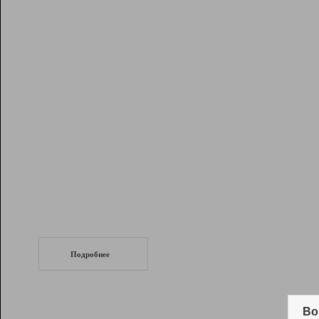
Рейтинг
Инструменты
Разработчикам
Партнерская
программа
Помощь
СеоТраф
Запустите
продвижение сайта
c LinkPad.
Подробнее
Вывод и удержание в ТОП10 выдачи
поисковых систем
Во