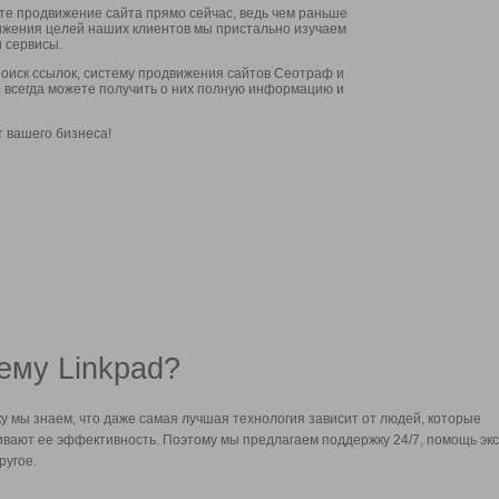
ите продвижение сайта прямо сейчас, ведь чем раньше
стижения целей наших клиентов мы пристально изучаем
 сервисы.
оиск ссылок, систему продвижения сайтов Сеотраф и
вы всегда можете получить о них полную информацию и
т вашего бизнеса!
ему Linkpad?
у мы знаем, что даже самая лучшая технология зависит от людей, которые
вают ее эффективность. Поэтому мы предлагаем поддержку 24/7, помощь экс
ругое.