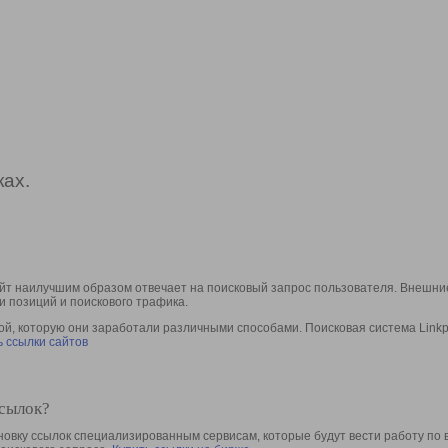
ах.
йт наилучшим образом отвечает на поисковый запрос пользователя. Внешние
и позиций и поискового трафика.
, которую они заработали различными способами. Поисковая система Linkpa
 ссылки сайтов
ссылок?
овку ссылок специализированным сервисам, которые будут вести работу по 