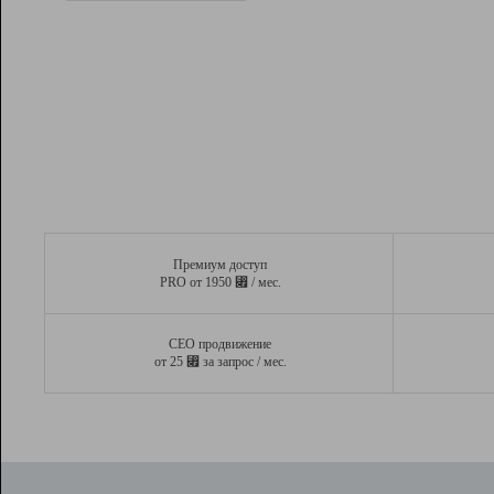
Рейтинг
Вывод и удержание в ТОП10 выдачи
поисковых систем
Инструменты
Разработчикам
Партнерская
программа
Помощь
Премиум доступ
⃏
PRO от 1950
/ мес.
СЕО продвижение
⃏
от 25
за запрос / мес.