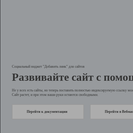
Социальный виджет "Добавить линк" для сайтов
Развивайте сайт с помо
Не у всех есть сайты, но теперь поставить полностью индексируемую ссылку мо
Сайт растет, и при этом ваши руки остаются свободными.
Перейти к документации
Перейти в Вебма