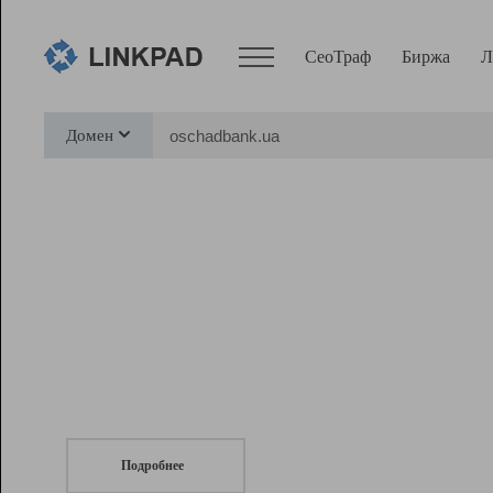
СеоТраф
Биржа
Л
Сервисы
Домен
СеоТраф
Монитор
Биржа
Pro
Линк+
СеоТраф
Запустите
продвижение сайта
c LinkPad.
Ресурсы
Вебмастер
Подробнее