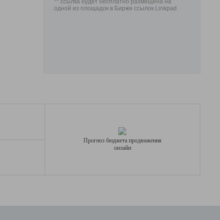
** ссылка будет бесплатно размещена на
одной из площадок в Бирже ссылок Linkpad
Прогноз бюджета продвижения
онлайн