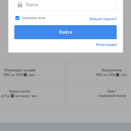
Пароль
Запомнить меня
Забыли пароль?
Регистрация
Мониторинг позиций
Инструменты
⃏
⃏
PRO от 1950
/ мес.
PRO от 1950
/ мес.
Биржа ссылок
Линк+
⃏
социальный плагин
от 0,2
за ссылку / мес.