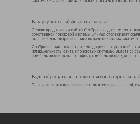
системах и улучшению их эффективности для конкретного п
Как улучшить эффект от ссылок?
Сервис продвижения сайтов СеоТраф создает естественную
собственной поисковой системы LinkPad отслеживает ссыл
полный и достоверный анализ выдачи поисковых систем, ч
СеоТраф предоставляет рекомендации по внутренней оптим
(кликабельность) сайта в поисковых системах. Вместе со с
чем больше поискового трафика, тем больше продаж, не 
Куда обращаться за помощью по вопросам ра
Если у вас есть вопросы относительно сервисов Linkpad, 
О Linkpad
Поддержка