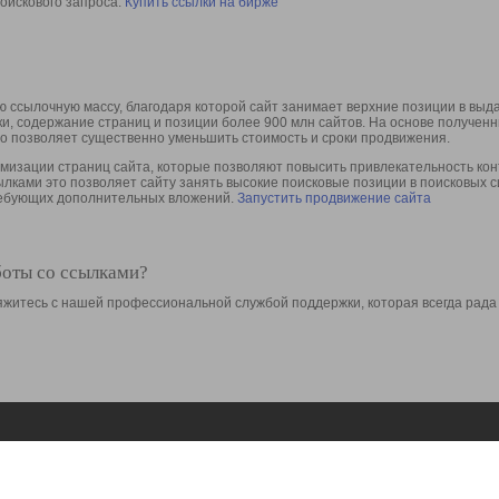
оискового запроса.
Купить ссылки на бирже
 ссылочную массу, благодаря которой сайт занимает верхние позиции в выд
ки, содержание страниц и позиции более 900 млн сайтов. На основе получе
то позволяет существенно уменьшить стоимость и сроки продвижения.
изации страниц сайта, которые позволяют повысить привлекательность конт
сылками это позволяет сайту занять высокие поисковые позиции в поисковых 
требующих дополнительных вложений.
Запустить продвижение сайта
боты со ссылками?
свяжитесь с нашей профессиональной службой поддержки, которая всегда рада
Ресурсы