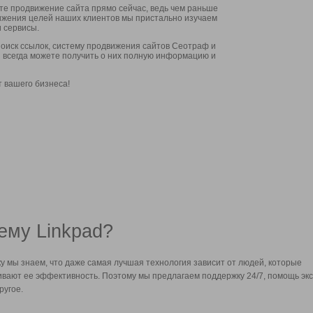
ите продвижение сайта прямо сейчас, ведь чем раньше
стижения целей наших клиентов мы пристально изучаем
 сервисы.
оиск ссылок, систему продвижения сайтов Сеотраф и
вы всегда можете получить о них полную информацию и
т вашего бизнеса!
ему Linkpad?
у мы знаем, что даже самая лучшая технология зависит от людей, которые
вают ее эффективность. Поэтому мы предлагаем поддержку 24/7, помощь экс
ругое.