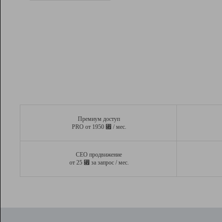
Рейтинг
Вывод и удержание в ТОП10 выдачи
поисковых систем
Инструменты
Разработчикам
Партнерская
программа
Помощь
Премиум доступ
⃏
PRO от 1950
/ мес.
СЕО продвижение
⃏
от 25
за запрос / мес.