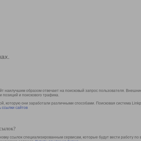
ах.
йт наилучшим образом отвечает на поисковый запрос пользователя. Внешние
и позиций и поискового трафика.
, которую они заработали различными способами. Поисковая система Linkpa
 ссылки сайтов
ссылок?
овку ссылок специализированным сервисам, которые будут вести работу по 