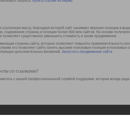
оискового запроса.
Купить ссылки на бирже
 ссылочную массу, благодаря которой сайт занимает верхние позиции в выд
ки, содержание страниц и позиции более 900 млн сайтов. На основе получе
то позволяет существенно уменьшить стоимость и сроки продвижения.
изации страниц сайта, которые позволяют повысить привлекательность конт
сылками это позволяет сайту занять высокие поисковые позиции в поисковых 
требующих дополнительных вложений.
Запустить продвижение сайта
боты со ссылками?
свяжитесь с нашей профессиональной службой поддержки, которая всегда рада
Ресурсы