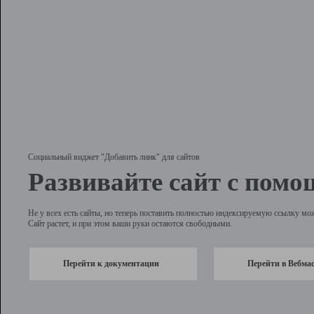
Социальный виджет "Добавить линк" для сайтов
Развивайте сайт с помо
Не у всех есть сайты, но теперь поставить полностью индексируемую ссылку мо
Сайт растет, и при этом ваши руки остаются свободными.
Перейти к документации
Перейти в Вебма