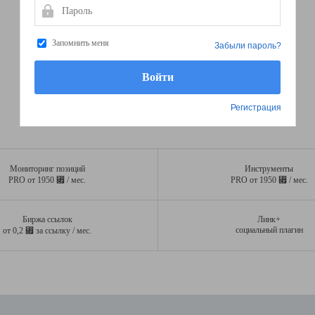
Пароль
Запомнить меня
Забыли пароль?
Регистрация
Мониторинг позиций
Инструменты
⃏
⃏
PRO от 1950
/ мес.
PRO от 1950
/ мес.
Биржа ссылок
Линк+
⃏
социальный плагин
от 0,2
за ссылку / мес.