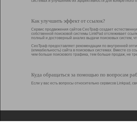
системах и улучшению их эффективности для конкретного п
Как улучшить эффект от ссылок?
Сервис продвижения сайтов СеоТраф создает естественную
собственной поисковой системы LinkPad отслеживает ссыл
полный и достоверный анализ выдачи поисковых систем, ч
СеоТраф предоставляет рекомендации по внутренней оптим
(кликабельность) сайта в поисковых системах. Вместе со с
чем больше поискового трафика, тем больше продаж, не 
Куда обращаться за помощью по вопросам ра
Если у вас есть вопросы относительно сервисов Linkpad, 
О Linkpad
Поддержка