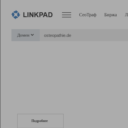
СеоТраф
Биржа
Л
Сервисы
Домен
СеоТраф
Монитор
Биржа
Pro
Линк+
СеоТраф
Запустите
продвижение сайта
c LinkPad.
Ресурсы
Вебмастер
Подробнее