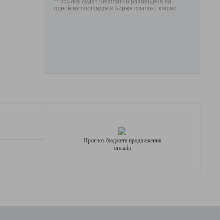
** ссылка будет бесплатно размещена на
одной из площадок в Бирже ссылок Linkpad
Прогноз бюджета продвижения
онлайн