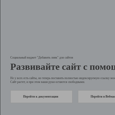
Социальный виджет "Добавить линк" для сайтов
Развивайте сайт с помо
Не у всех есть сайты, но теперь поставить полностью индексируемую ссылку мо
Сайт растет, и при этом ваши руки остаются свободными.
Перейти к документации
Перейти в Вебма