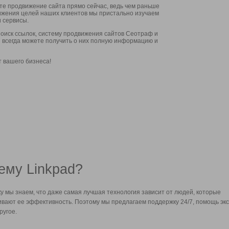
ите продвижение сайта прямо сейчас, ведь чем раньше
стижения целей наших клиентов мы пристально изучаем
 сервисы.
оиск ссылок, систему продвижения сайтов Сеотраф и
вы всегда можете получить о них полную информацию и
т вашего бизнеса!
ему Linkpad?
у мы знаем, что даже самая лучшая технология зависит от людей, которые
вают ее эффективность. Поэтому мы предлагаем поддержку 24/7, помощь экс
ругое.