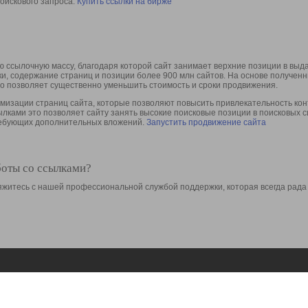
оискового запроса.
Купить ссылки на бирже
 ссылочную массу, благодаря которой сайт занимает верхние позиции в выд
ки, содержание страниц и позиции более 900 млн сайтов. На основе получе
то позволяет существенно уменьшить стоимость и сроки продвижения.
изации страниц сайта, которые позволяют повысить привлекательность конт
сылками это позволяет сайту занять высокие поисковые позиции в поисковых 
требующих дополнительных вложений.
Запустить продвижение сайта
боты со ссылками?
свяжитесь с нашей профессиональной службой поддержки, которая всегда рада
Ресурсы