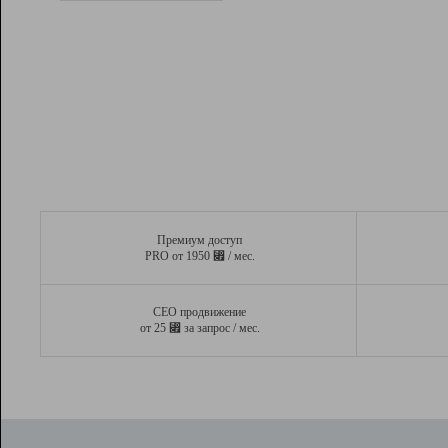
Рейтинг
Вывод и удержание в ТОП10 выдачи
поисковых систем
Инструменты
Разработчикам
Партнерская
программа
Помощь
Премиум доступ
⃏
PRO от 1950
/ мес.
СЕО продвижение
⃏
от 25
за запрос / мес.