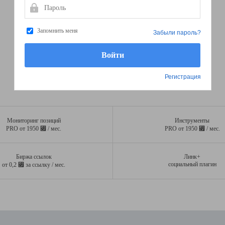
Пароль
Запомнить меня
Забыли пароль?
Регистрация
Мониторинг позиций
Инструменты
⃏
⃏
PRO от 1950
/ мес.
PRO от 1950
/ мес.
Биржа ссылок
Линк+
⃏
социальный плагин
от 0,2
за ссылку / мес.