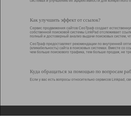
системах и улучшению их эффективности для конкретного п
Как улучшить эффект от ссылок?
Сервис продвижения сайтов СеоТраф создает естественную
собственной поисковой системы LinkPad отслеживает ссыл
полный и достоверный анализ выдачи поисковых систем, ч
СеоТраф предоставляет рекомендации по внутренней оптим
(кликабельность) сайта в поисковых системах. Вместе со с
чем больше поискового трафика, тем больше продаж, не 
Куда обращаться за помощью по вопросам ра
Если у вас есть вопросы относительно сервисов Linkpad, 
О Linkpad
Поддержка