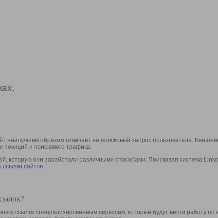
ах.
йт наилучшим образом отвечает на поисковый запрос пользователя. Внешние
и позиций и поискового трафика.
, которую они заработали различными способами. Поисковая система Linkpa
 ссылки сайтов
ссылок?
овку ссылок специализированным сервисам, которые будут вести работу по 