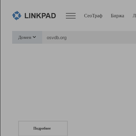
СеоТраф
Биржа
Л
Сервисы
Домен
СеоТраф
Монитор
Биржа
Pro
Линк+
СеоТраф
Запустите
продвижение сайта
c LinkPad.
Ресурсы
Вебмастер
Подробнее