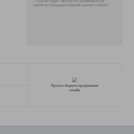
** ссылка будет бесплатно размещена на
одной из площадок в Бирже ссылок Linkpad
Прогноз бюджета продвижения
онлайн