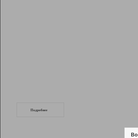
Рейтинг
Инструменты
Разработчикам
Партнерская
программа
Помощь
СеоТраф
Запустите
продвижение сайта
c LinkPad.
Подробнее
Вывод и удержание в ТОП10 выдачи
поисковых систем
Во