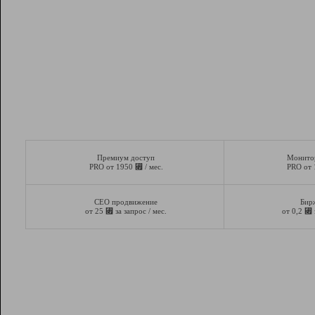
Премиум доступ
Монито
⃏
PRO от 1950
/ мес.
PRO от
СЕО продвижение
Бир
⃏
⃏
от 25
за запрос / мес.
от 0,2