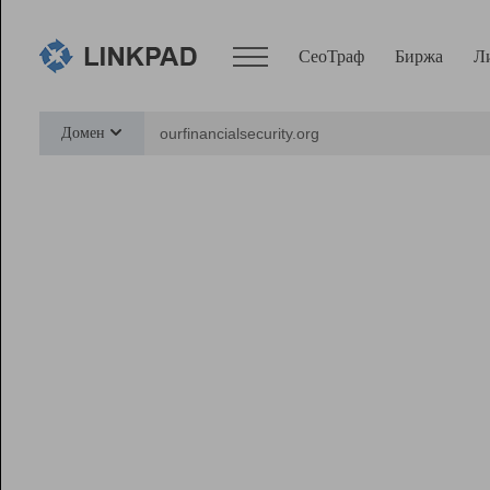
СеоТраф
Биржа
Л
Сервисы
Домен
СеоТраф
Монитор
Биржа
Pro
Линк+
Ресурсы
Вебмастер