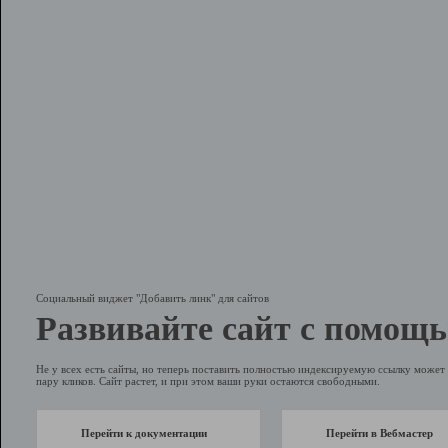
Социальный виджет "Добавить линк" для сайтов
Развивайте сайт с помощь
Не у всех есть сайты, но теперь поставить полностью индексируемую ссылку может 
пару кликов. Сайт растет, и при этом ваши руки остаются свободными.
Перейти к документации
Перейти в Вебмастер