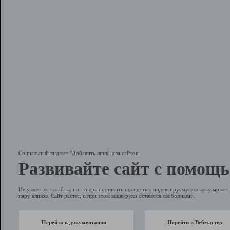
Социальный виджет "Добавить линк" для сайтов
Развивайте сайт с помощь
Не у всех есть сайты, но теперь поставить полностью индексируемую ссылку может 
пару кликов. Сайт растет, и при этом ваши руки остаются свободными.
Перейти к документации
Перейти в Вебмастер