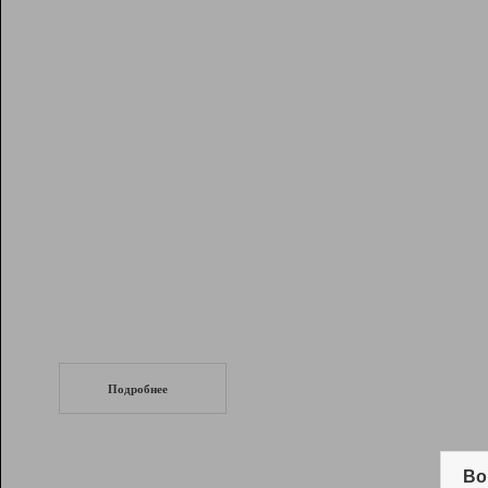
Рейтинг
Инструменты
Разработчикам
Партнерская
программа
Помощь
СеоТраф
Запустите
продвижение сайта
c LinkPad.
Подробнее
Вывод и удержание в ТОП10 выдачи
поисковых систем
Во