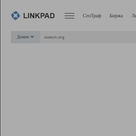
СеоТраф
Биржа
Л
Сервисы
Домен
СеоТраф
Монитор
Биржа
Pro
Линк+
Ресурсы
Вебмастер