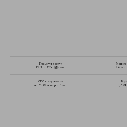
Премиум доступ
Монито
⃏
PRO от 1950
/ мес.
PRO от
СЕО продвижение
Бир
⃏
⃏
от 25
за запрос / мес.
от 0,2