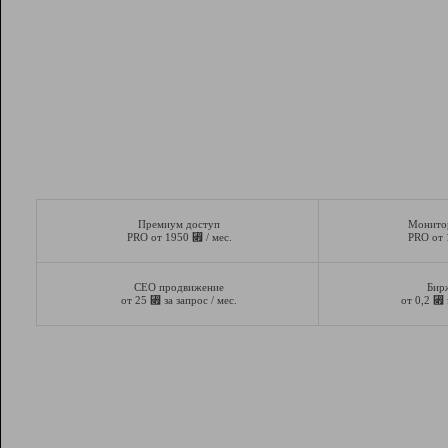
Премиум доступ
Монито
⃏
PRO от 1950
/ мес.
PRO от
СЕО продвижение
Бир
⃏
⃏
от 25
за запрос / мес.
от 0,2