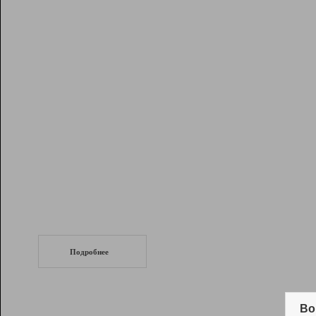
Рейтинг
Инструменты
Разработчикам
Партнерская
программа
Помощь
СеоТраф
Запустите
продвижение сайта
c LinkPad.
Подробнее
Вывод и удержание в ТОП10 выдачи
поисковых систем
Во