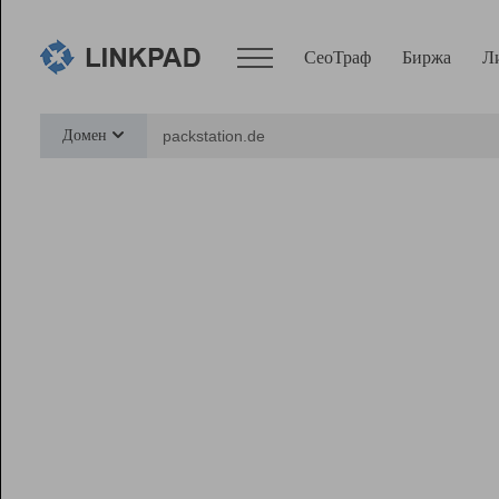
СеоТраф
Биржа
Л
Сервисы
Домен
СеоТраф
Монитор
Биржа
Pro
Линк+
Ресурсы
Вебмастер