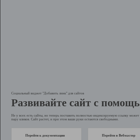
Социальный виджет "Добавить линк" для сайтов
Развивайте сайт с помощь
Не у всех есть сайты, но теперь поставить полностью индексируемую ссылку может 
пару кликов. Сайт растет, и при этом ваши руки остаются свободными.
Перейти к документации
Перейти в Вебмастер