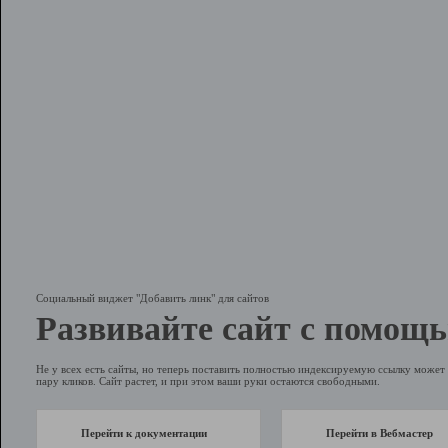
Социальный виджет "Добавить линк" для сайтов
Развивайте сайт с помощь
Не у всех есть сайты, но теперь поставить полностью индексируемую ссылку может 
пару кликов. Сайт растет, и при этом ваши руки остаются свободными.
Перейти к документации
Перейти в Вебмастер