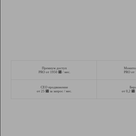
Премиум доступ
Монито
⃏
PRO от 1950
/ мес.
PRO от
СЕО продвижение
Бир
⃏
⃏
от 25
за запрос / мес.
от 0,2