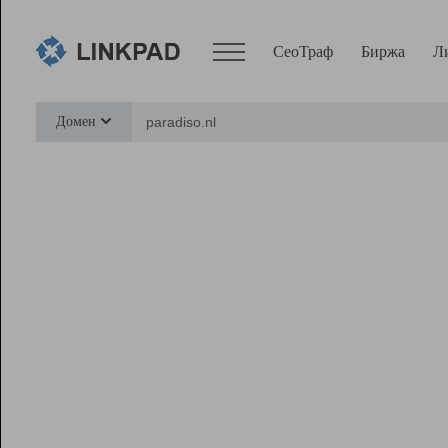
СеоТраф
Биржа
Л
Сервисы
Домен
СеоТраф
Монитор
Биржа
Pro
Линк+
Ресурсы
Вебмастер