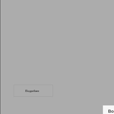
Рейтинг
Инструменты
Разработчикам
Партнерская
программа
Помощь
СеоТраф
Запустите
продвижение сайта
c LinkPad.
Подробнее
Вывод и удержание в ТОП10 выдачи
поисковых систем
Во