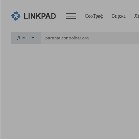
СеоТраф
Биржа
Л
Сервисы
Домен
СеоТраф
Монитор
Биржа
Pro
Линк+
Ресурсы
Вебмастер