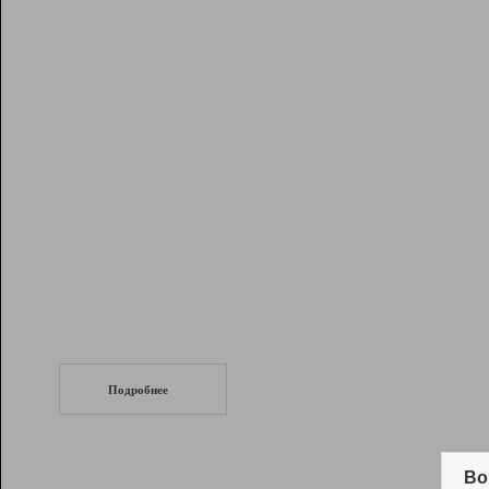
Рейтинг
Инструменты
Разработчикам
Партнерская
программа
Помощь
СеоТраф
Запустите
продвижение сайта
c LinkPad.
Подробнее
Вывод и удержание в ТОП10 выдачи
поисковых систем
Во