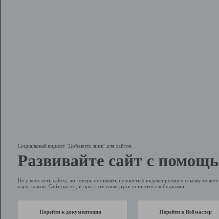
Социальный виджет "Добавить линк" для сайтов
Развивайте сайт с помощь
Не у всех есть сайты, но теперь поставить полностью индексируемую ссылку может 
пару кликов. Сайт растет, и при этом ваши руки остаются свободными.
Перейти к документации
Перейти в Вебмастер