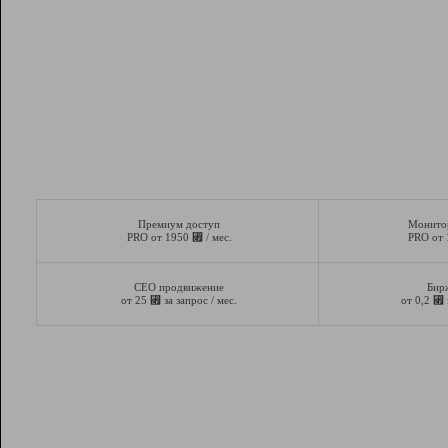
Премиум доступ
Монито
⃏
PRO от 1950
/ мес.
PRO от
СЕО продвижение
Бир
⃏
⃏
от 25
за запрос / мес.
от 0,2