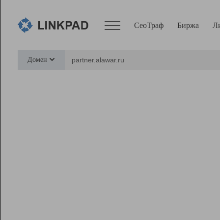
СеоТраф
Биржа
Л
Сервисы
Домен
СеоТраф
Монитор
Биржа
Pro
Линк+
Ресурсы
Вебмастер