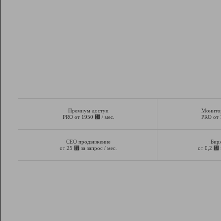
Премиум доступ
Монито
⃏
PRO от 1950
/ мес.
PRO от
СЕО продвижение
Бир
⃏
⃏
от 25
за запрос / мес.
от 0,2