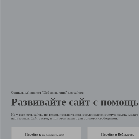
Социальный виджет "Добавить линк" для сайтов
Развивайте сайт с помощь
Не у всех есть сайты, но теперь поставить полностью индексируемую ссылку может 
пару кликов. Сайт растет, и при этом ваши руки остаются свободными.
Перейти к документации
Перейти в Вебмастер