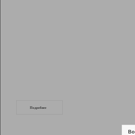
Рейтинг
Инструменты
Разработчикам
Партнерская
программа
Помощь
СеоТраф
Запустите
продвижение сайта
c LinkPad.
Подробнее
Вывод и удержание в ТОП10 выдачи
поисковых систем
Во