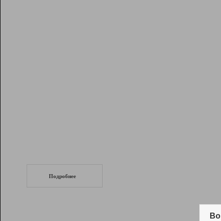
Рейтинг
Инструменты
Разработчикам
Партнерская
программа
Помощь
СеоТраф
Запустите
продвижение сайта
c LinkPad.
Подробнее
Вывод и удержание в ТОП10 выдачи
поисковых систем
Во