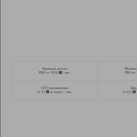
Премиум доступ
Монито
⃏
PRO от 1950
/ мес.
PRO от
СЕО продвижение
Бир
⃏
⃏
от 25
за запрос / мес.
от 0,2