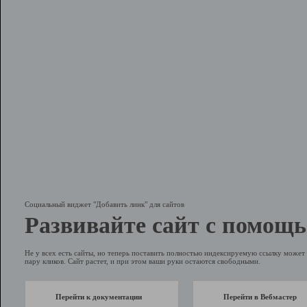
Социальный виджет "Добавить линк" для сайтов
Развивайте сайт с помощь
Не у всех есть сайты, но теперь поставить полностью индексируемую ссылку может 
пару кликов. Сайт растет, и при этом ваши руки остаются свободными.
Перейти к документации
Перейти в Вебмастер