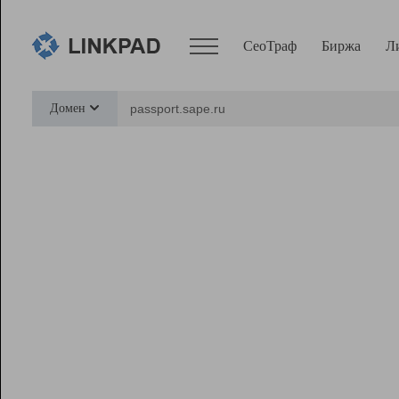
СеоТраф
Биржа
Л
Сервисы
Домен
СеоТраф
Монитор
Биржа
Pro
Линк+
Ресурсы
Вебмастер