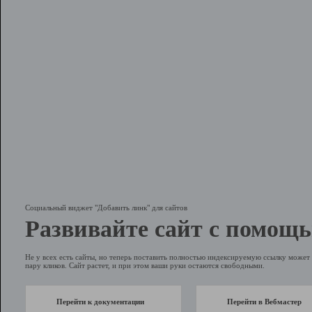
Социальный виджет "Добавить линк" для сайтов
Развивайте сайт с помощь
Не у всех есть сайты, но теперь поставить полностью индексируемую ссылку может 
пару кликов. Сайт растет, и при этом ваши руки остаются свободными.
Перейти к документации
Перейти в Вебмастер