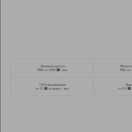
Премиум доступ
Монито
⃏
PRO от 1950
/ мес.
PRO от
СЕО продвижение
Бир
⃏
⃏
от 25
за запрос / мес.
от 0,2