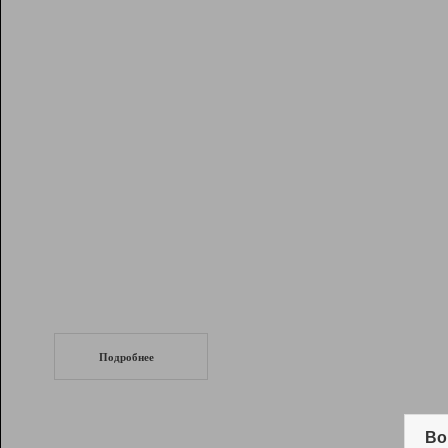
Рейтинг
Инструменты
Разработчикам
Партнерская
программа
Помощь
СеоТраф
Запустите
продвижение сайта
c LinkPad.
Подробнее
Вывод и удержание в ТОП10 выдачи
поисковых систем
Во