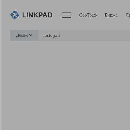
СеоТраф
Биржа
Л
Сервисы
Домен
СеоТраф
Монитор
Биржа
Pro
Линк+
Ресурсы
Вебмастер