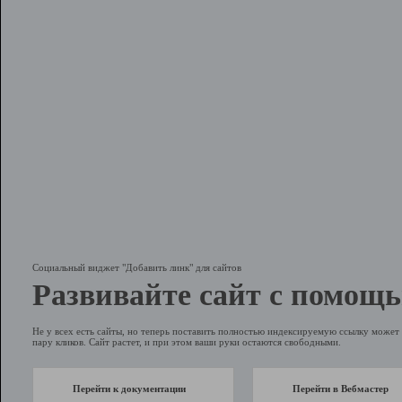
Социальный виджет "Добавить линк" для сайтов
Развивайте сайт с помощь
Не у всех есть сайты, но теперь поставить полностью индексируемую ссылку может 
пару кликов. Сайт растет, и при этом ваши руки остаются свободными.
Перейти к документации
Перейти в Вебмастер