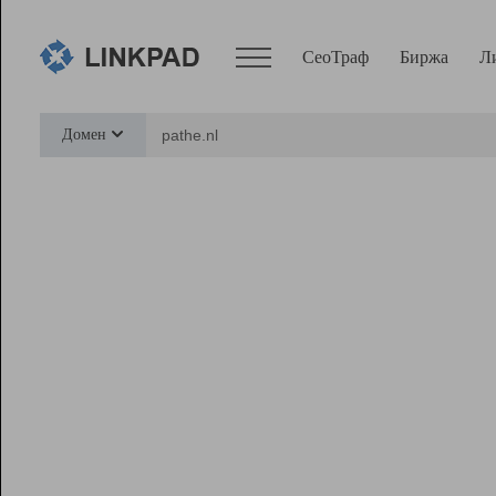
СеоТраф
Биржа
Л
Сервисы
Домен
СеоТраф
Монитор
Биржа
Pro
Линк+
Ресурсы
Вебмастер