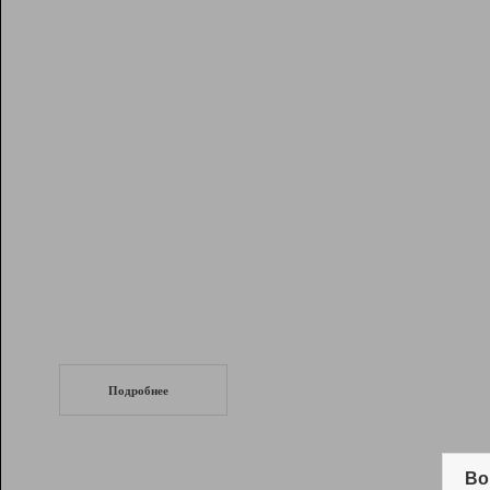
Рейтинг
Инструменты
Разработчикам
Партнерская
программа
Помощь
СеоТраф
Запустите
продвижение сайта
c LinkPad.
Подробнее
Вывод и удержание в ТОП10 выдачи
поисковых систем
Во