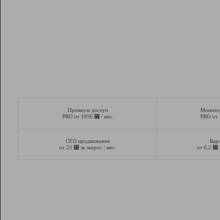
Премиум доступ
Монито
⃏
PRO от 1950
/ мес.
PRO от
СЕО продвижение
Бир
⃏
⃏
от 25
за запрос / мес.
от 0,2