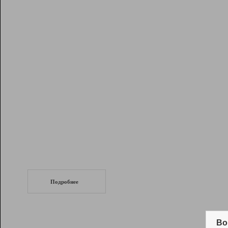
Рейтинг
Инструменты
Разработчикам
Партнерская
программа
Помощь
СеоТраф
Запустите
продвижение сайта
c LinkPad.
Подробнее
Вывод и удержание в ТОП10 выдачи
поисковых систем
Во