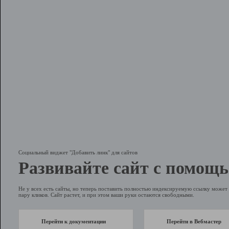
Социальный виджет "Добавить линк" для сайтов
Развивайте сайт с помощь
Не у всех есть сайты, но теперь поставить полностью индексируемую ссылку может 
пару кликов. Сайт растет, и при этом ваши руки остаются свободными.
Перейти к документации
Перейти в Вебмастер