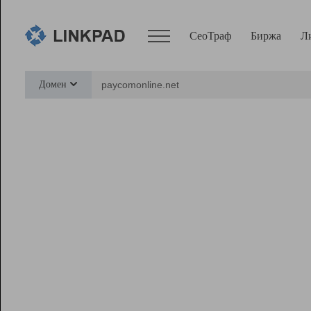
СеоТраф
Биржа
Л
Сервисы
Домен
СеоТраф
Монитор
Биржа
Pro
Линк+
Ресурсы
Вебмастер