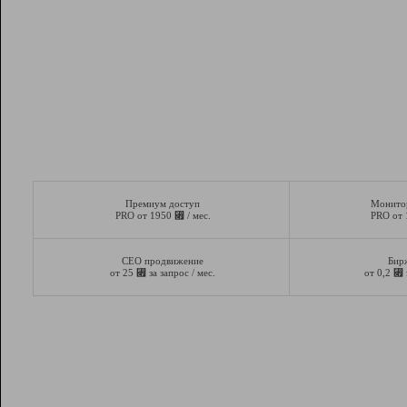
Премиум доступ
Монито
⃏
PRO от 1950
/ мес.
PRO от
СЕО продвижение
Бир
⃏
⃏
от 25
за запрос / мес.
от 0,2