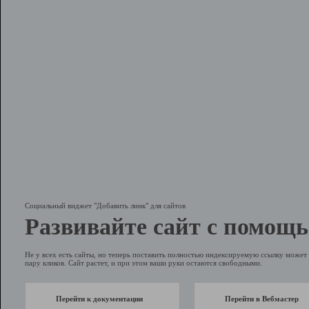
Социальный виджет "Добавить линк" для сайтов
Развивайте сайт с помощь
Не у всех есть сайты, но теперь поставить полностью индексируемую ссылку может 
пару кликов. Сайт растет, и при этом ваши руки остаются свободными.
Перейти к документации
Перейти в Вебмастер