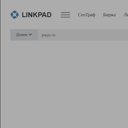
СеоТраф
Биржа
Л
Сервисы
Домен
СеоТраф
Монитор
Биржа
Pro
Линк+
Ресурсы
Вебмастер