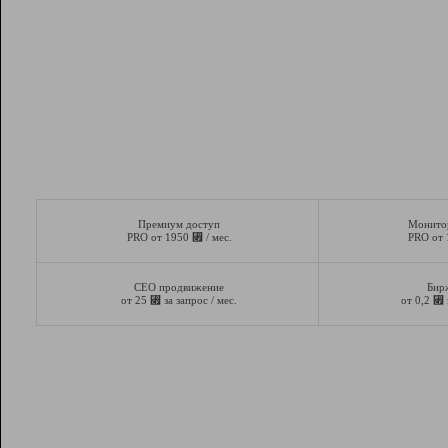
Премиум доступ
Монито
⃏
PRO от 1950
/ мес.
PRO от
СЕО продвижение
Бир
⃏
⃏
от 25
за запрос / мес.
от 0,2