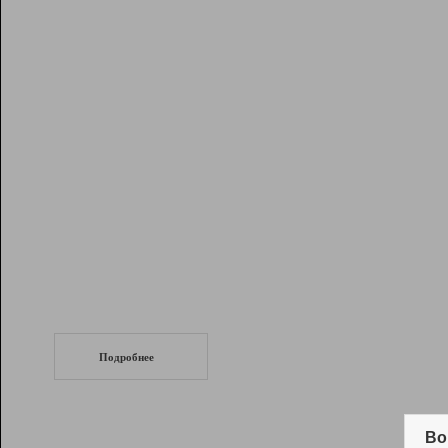
Рейтинг
Инструменты
Разработчикам
Партнерская
программа
Помощь
СеоТраф
Запустите
продвижение сайта
c LinkPad.
Подробнее
Вывод и удержание в ТОП10 выдачи
поисковых систем
Во