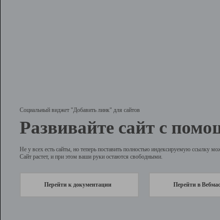
Социальный виджет "Добавить линк" для сайтов
Развивайте сайт с помо
Не у всех есть сайты, но теперь поставить полностью индексируемую ссылку мо
Сайт растет, и при этом ваши руки остаются свободными.
Перейти к документации
Перейти в Вебма