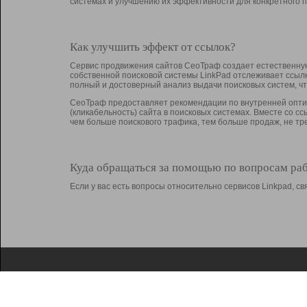
системах и улучшению их эффективности для конкретного п
Как улучшить эффект от ссылок?
Сервис продвижения сайтов СеоТраф создает естественную
собственной поисковой системы LinkPad отслеживает ссыл
полный и достоверный анализ выдачи поисковых систем, ч
СеоТраф предоставляет рекомендации по внутренней оптим
(кликабельность) сайта в поисковых системах. Вместе со с
чем больше поискового трафика, тем больше продаж, не 
Куда обращаться за помощью по вопросам ра
Если у вас есть вопросы относительно сервисов Linkpad, 
О Linkpad
Поддержка