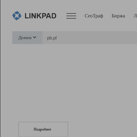
СеоТраф
Биржа
Л
Сервисы
Домен
СеоТраф
Монитор
Биржа
Pro
Линк+
СеоТраф
Запустите
продвижение сайта
c LinkPad.
Ресурсы
Вебмастер
Подробнее