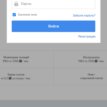
Пароль
Запомнить меня
Забыли пароль?
Регистрация
Мониторинг позиций
Инструменты
⃏
⃏
PRO от 1950
/ мес.
PRO от 1950
/ мес.
Биржа ссылок
Линк+
⃏
социальный плагин
от 0,2
за ссылку / мес.