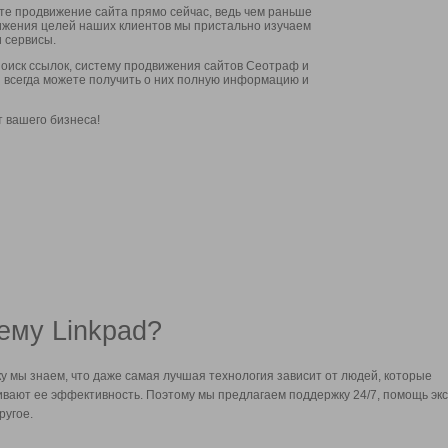
ите продвижение сайта прямо сейчас, ведь чем раньше
стижения целей наших клиентов мы пристально изучаем
 сервисы.
оиск ссылок, систему продвижения сайтов Сеотраф и
вы всегда можете получить о них полную информацию и
т вашего бизнеса!
ему Linkpad?
у мы знаем, что даже самая лучшая технология зависит от людей, которые
вают ее эффективность. Поэтому мы предлагаем поддержку 24/7, помощь экс
ругое.