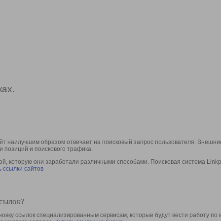
ах.
йт наилучшим образом отвечает на поисковый запрос пользователя. Внешние
и позиций и поискового трафика.
, которую они заработали различными способами. Поисковая система Linkpa
 ссылки сайтов
ссылок?
овку ссылок специализированным сервисам, которые будут вести работу по 