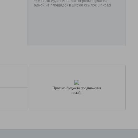
** ссылка будет бесплатно размещена на
одной из площадок в Бирже ссылок Linkpad
Прогноз бюджета продвижения
онлайн