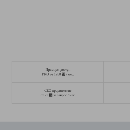
Рейтинг
Вывод и удержание в ТОП10 выдачи
поисковых систем
Инструменты
Разработчикам
Партнерская
программа
Помощь
Премиум доступ
⃏
PRO от 1950
/ мес.
СЕО продвижение
⃏
от 25
за запрос / мес.