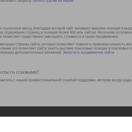
оискового запроса.
Купить ссылки на бирже
 ссылочную массу, благодаря которой сайт занимает верхние позиции в выд
ки, содержание страниц и позиции более 900 млн сайтов. На основе получе
то позволяет существенно уменьшить стоимость и сроки продвижения.
изации страниц сайта, которые позволяют повысить привлекательность конт
сылками это позволяет сайту занять высокие поисковые позиции в поисковых 
требующих дополнительных вложений.
Запустить продвижение сайта
боты со ссылками?
свяжитесь с нашей профессиональной службой поддержки, которая всегда рада
Ресурсы