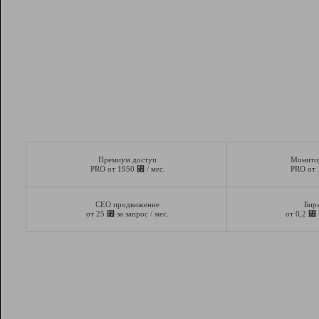
Премиум доступ
Монито
⃏
PRO от 1950
/ мес.
PRO от
СЕО продвижение
Бир
⃏
⃏
от 25
за запрос / мес.
от 0,2