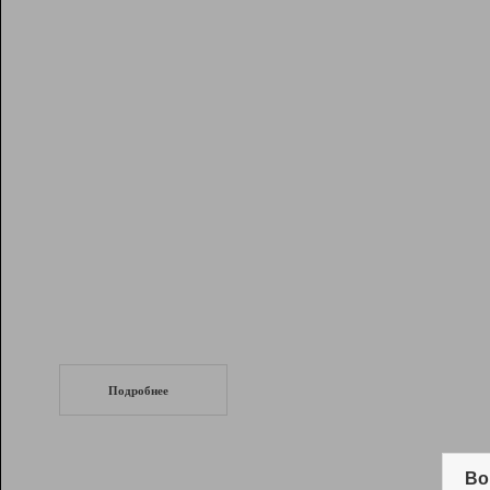
Рейтинг
Инструменты
Разработчикам
Партнерская
программа
Помощь
СеоТраф
Запустите
продвижение сайта
c LinkPad.
Подробнее
Вывод и удержание в ТОП10 выдачи
поисковых систем
Во