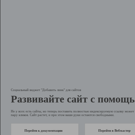
Социальный виджет "Добавить линк" для сайтов
Развивайте сайт с помощь
Не у всех есть сайты, но теперь поставить полностью индексируемую ссылку может 
пару кликов. Сайт растет, и при этом ваши руки остаются свободными.
Перейти к документации
Перейти в Вебмастер