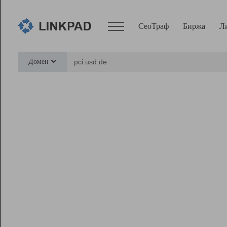
СеоТраф
Биржа
Л
Сервисы
Домен
СеоТраф
Монитор
Биржа
Pro
Линк+
Ресурсы
Вебмастер