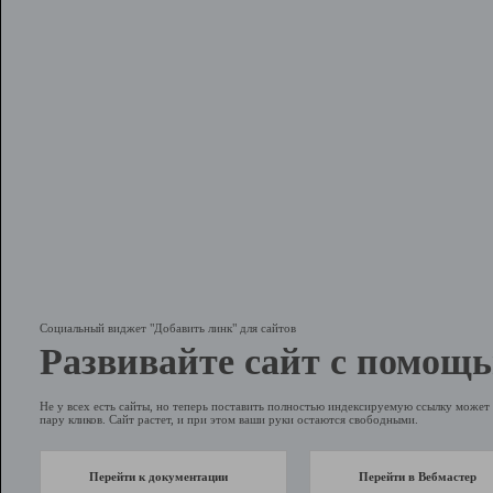
Социальный виджет "Добавить линк" для сайтов
Развивайте сайт с помощь
Не у всех есть сайты, но теперь поставить полностью индексируемую ссылку может 
пару кликов. Сайт растет, и при этом ваши руки остаются свободными.
Перейти к документации
Перейти в Вебмастер