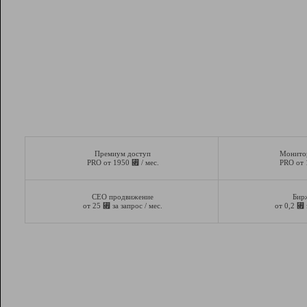
Премиум доступ
Монито
⃏
PRO от 1950
/ мес.
PRO от
СЕО продвижение
Бир
⃏
⃏
от 25
за запрос / мес.
от 0,2