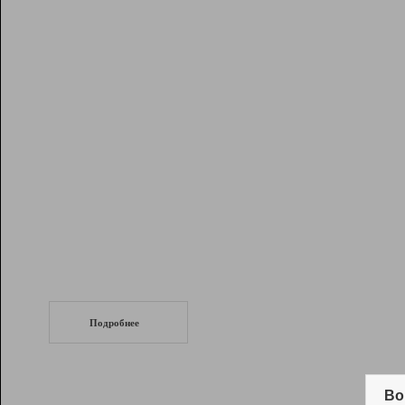
Рейтинг
Инструменты
Разработчикам
Партнерская
программа
Помощь
СеоТраф
Запустите
продвижение сайта
c LinkPad.
Подробнее
Вывод и удержание в ТОП10 выдачи
поисковых систем
Во