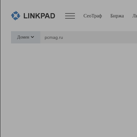
СеоТраф
Биржа
Л
Сервисы
Домен
СеоТраф
Монитор
Биржа
Pro
Линк+
Ресурсы
Вебмастер