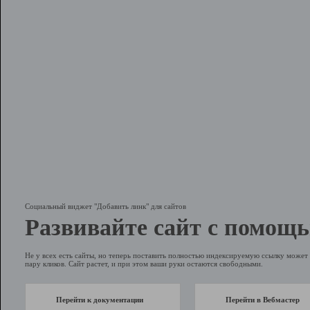
Социальный виджет "Добавить линк" для сайтов
Развивайте сайт с помощь
Не у всех есть сайты, но теперь поставить полностью индексируемую ссылку может 
пару кликов. Сайт растет, и при этом ваши руки остаются свободными.
Перейти к документации
Перейти в Вебмастер