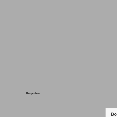
Рейтинг
Инструменты
Разработчикам
Партнерская
программа
Помощь
СеоТраф
Запустите
продвижение сайта
c LinkPad.
Подробнее
Вывод и удержание в ТОП10 выдачи
поисковых систем
Во