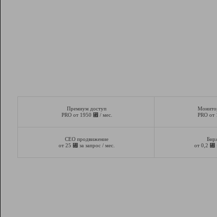
Премиум доступ
Монито
⃏
PRO от 1950
/ мес.
PRO от
СЕО продвижение
Бир
⃏
⃏
от 25
за запрос / мес.
от 0,2