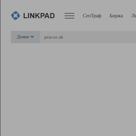
СеоТраф
Биржа
Л
Сервисы
Домен
СеоТраф
Монитор
Биржа
Pro
Линк+
Ресурсы
Вебмастер