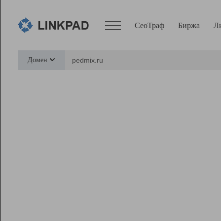
СеоТраф
Биржа
Л
Сервисы
Домен
СеоТраф
Монитор
Биржа
Pro
Линк+
Ресурсы
Вебмастер