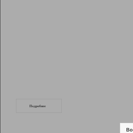
Рейтинг
Инструменты
Разработчикам
Партнерская
программа
Помощь
СеоТраф
Запустите
продвижение сайта
c LinkPad.
Подробнее
Вывод и удержание в ТОП10 выдачи
поисковых систем
Во