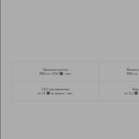
Премиум доступ
Монито
⃏
PRO от 1950
/ мес.
PRO от
СЕО продвижение
Бир
⃏
⃏
от 25
за запрос / мес.
от 0,2