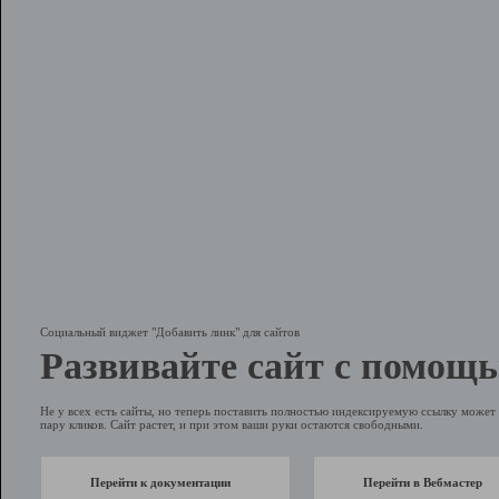
Социальный виджет "Добавить линк" для сайтов
Развивайте сайт с помощь
Не у всех есть сайты, но теперь поставить полностью индексируемую ссылку может 
пару кликов. Сайт растет, и при этом ваши руки остаются свободными.
Перейти к документации
Перейти в Вебмастер