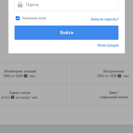
Пароль
Запомнить меня
Забыли пароль?
Регистрация
Мониторинг позиций
Инструменты
⃏
⃏
PRO от 1950
/ мес.
PRO от 1950
/ мес.
Биржа ссылок
Линк+
⃏
социальный плагин
от 0,2
за ссылку / мес.