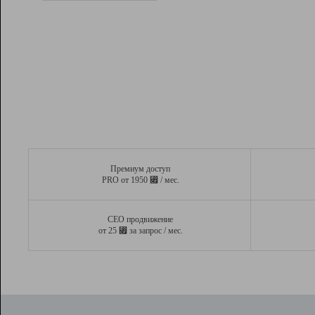
Рейтинг
Вывод и удержание в ТОП10 выдачи
поисковых систем
Инструменты
Разработчикам
Партнерская
программа
Помощь
Премиум доступ
⃏
PRO от 1950
/ мес.
СЕО продвижение
⃏
от 25
за запрос / мес.