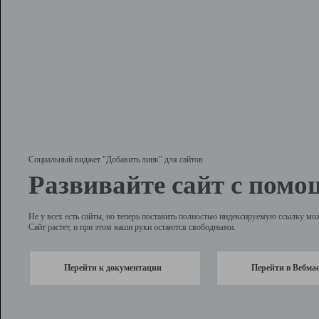
Социальный виджет "Добавить линк" для сайтов
Развивайте сайт с помо
Не у всех есть сайты, но теперь поставить полностью индексируемую ссылку мо
Сайт растет, и при этом ваши руки остаются свободными.
Перейти к документации
Перейти в Вебма