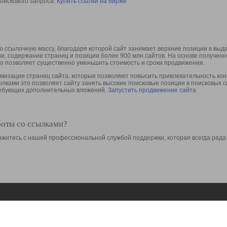
оискового запроса.
Купить ссылки на бирже
 ссылочную массу, благодаря которой сайт занимает верхние позиции в выд
ки, содержание страниц и позиции более 900 млн сайтов. На основе получе
то позволяет существенно уменьшить стоимость и сроки продвижения.
изации страниц сайта, которые позволяют повысить привлекательность конт
сылками это позволяет сайту занять высокие поисковые позиции в поисковых 
требующих дополнительных вложений.
Запустить продвижение сайта
боты со ссылками?
свяжитесь с нашей профессиональной службой поддержки, которая всегда рада
Ресурсы