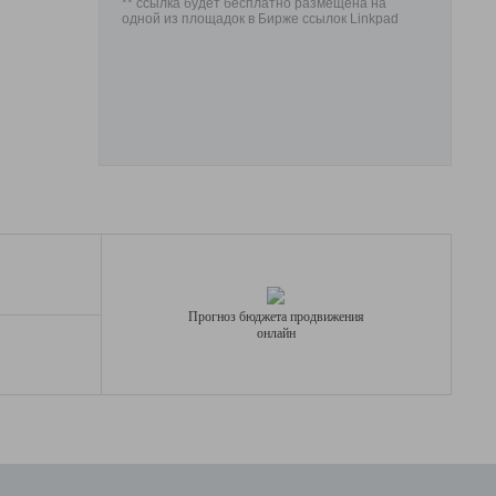
** ссылка будет бесплатно размещена на
одной из площадок в Бирже ссылок Linkpad
Прогноз бюджета продвижения
онлайн