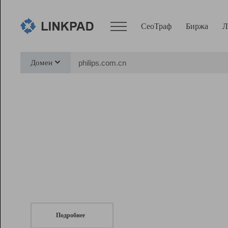
СеоТраф
Биржа
Л
Сервисы
Домен
СеоТраф
Монитор
Биржа
Pro
Линк+
СеоТраф
Запустите
продвижение сайта
c LinkPad.
Ресурсы
Вебмастер
Подробнее