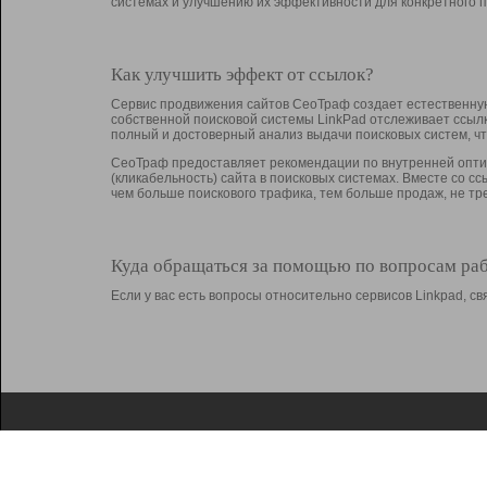
системах и улучшению их эффективности для конкретного п
Как улучшить эффект от ссылок?
Сервис продвижения сайтов СеоТраф создает естественную
собственной поисковой системы LinkPad отслеживает ссыл
полный и достоверный анализ выдачи поисковых систем, ч
СеоТраф предоставляет рекомендации по внутренней оптим
(кликабельность) сайта в поисковых системах. Вместе со с
чем больше поискового трафика, тем больше продаж, не 
Куда обращаться за помощью по вопросам ра
Если у вас есть вопросы относительно сервисов Linkpad, 
О Linkpad
Поддержка