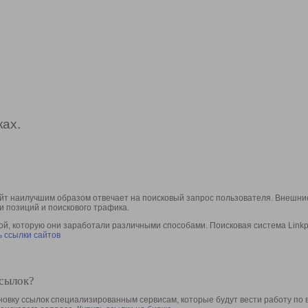
ах.
йт наилучшим образом отвечает на поисковый запрос пользователя. Внешние
и позиций и поискового трафика.
, которую они заработали различными способами. Поисковая система Linkpa
 ссылки сайтов
ссылок?
овку ссылок специализированным сервисам, которые будут вести работу по 