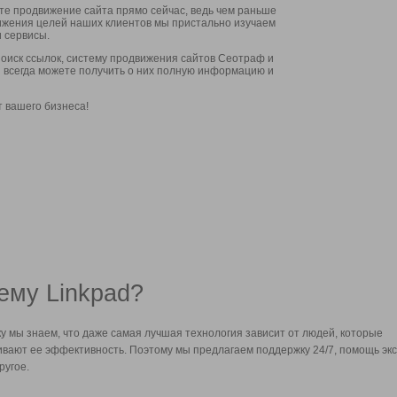
ите продвижение сайта прямо сейчас, ведь чем раньше
стижения целей наших клиентов мы пристально изучаем
 сервисы.
оиск ссылок, систему продвижения сайтов Сеотраф и
вы всегда можете получить о них полную информацию и
т вашего бизнеса!
ему Linkpad?
у мы знаем, что даже самая лучшая технология зависит от людей, которые
вают ее эффективность. Поэтому мы предлагаем поддержку 24/7, помощь экс
ругое.