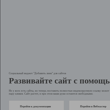
Социальный виджет "Добавить линк" для сайтов
Развивайте сайт с помощь
Не у всех есть сайты, но теперь поставить полностью индексируемую ссылку может 
пару кликов. Сайт растет, и при этом ваши руки остаются свободными.
Перейти к документации
Перейти в Вебмастер