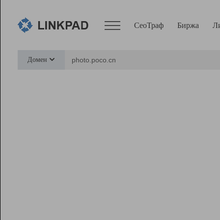
СеоТраф
Биржа
Л
Сервисы
Домен
СеоТраф
Монитор
Биржа
Pro
Линк+
Ресурсы
Вебмастер