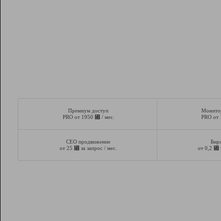
Премиум доступ
Монито
⃏
PRO от 1950
/ мес.
PRO от
СЕО продвижение
Бир
⃏
⃏
от 25
за запрос / мес.
от 0,2