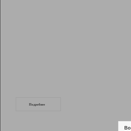
Рейтинг
Инструменты
Разработчикам
Партнерская
программа
Помощь
СеоТраф
Запустите
продвижение сайта
c LinkPad.
Подробнее
Вывод и удержание в ТОП10 выдачи
поисковых систем
Во