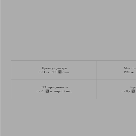
Премиум доступ
Монито
⃏
PRO от 1950
/ мес.
PRO от
СЕО продвижение
Бир
⃏
⃏
от 25
за запрос / мес.
от 0,2