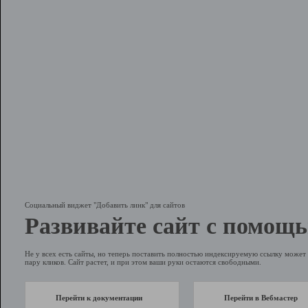
Социальный виджет "Добавить линк" для сайтов
Развивайте сайт с помощь
Не у всех есть сайты, но теперь поставить полностью индексируемую ссылку может 
пару кликов. Сайт растет, и при этом ваши руки остаются свободными.
Перейти к документации
Перейти в Вебмастер