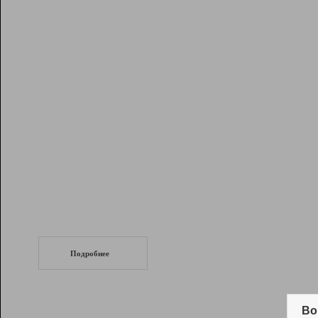
Рейтинг
Инструменты
Разработчикам
Партнерская
программа
Помощь
СеоТраф
Запустите
продвижение сайта
c LinkPad.
Подробнее
Вывод и удержание в ТОП10 выдачи
поисковых систем
Во