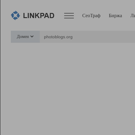
СеоТраф
Биржа
Л
Сервисы
Домен
СеоТраф
Монитор
Биржа
Pro
Линк+
Ресурсы
Вебмастер