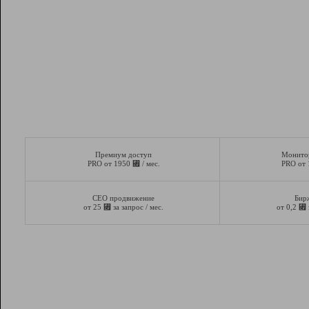
Премиум доступ
Монито
⃏
PRO от 1950
/ мес.
PRO от
СЕО продвижение
Бир
⃏
⃏
от 25
за запрос / мес.
от 0,2