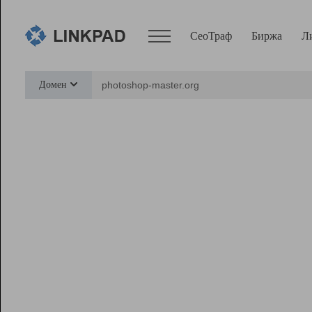
СеоТраф
Биржа
Л
Сервисы
Домен
СеоТраф
Монитор
Биржа
Pro
Линк+
Ресурсы
Вебмастер