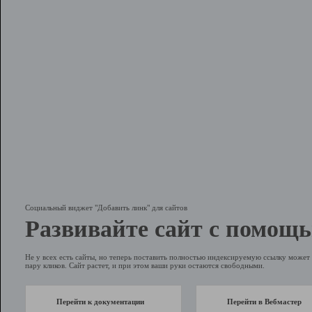
Социальный виджет "Добавить линк" для сайтов
Развивайте сайт с помощь
Не у всех есть сайты, но теперь поставить полностью индексируемую ссылку может 
пару кликов. Сайт растет, и при этом ваши руки остаются свободными.
Перейти к документации
Перейти в Вебмастер