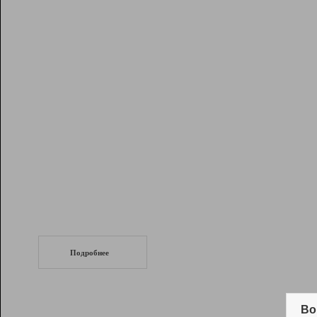
Рейтинг
Инструменты
Разработчикам
Партнерская
программа
Помощь
СеоТраф
Запустите
продвижение сайта
c LinkPad.
Подробнее
Вывод и удержание в ТОП10 выдачи
поисковых систем
Во