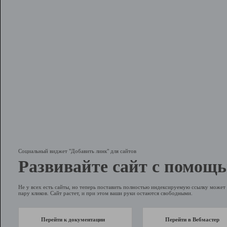
Социальный виджет "Добавить линк" для сайтов
Развивайте сайт с помощь
Не у всех есть сайты, но теперь поставить полностью индексируемую ссылку может 
пару кликов. Сайт растет, и при этом ваши руки остаются свободными.
Перейти к документации
Перейти в Вебмастер