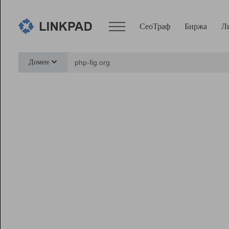
СеоТраф
Биржа
Л
Сервисы
Домен
СеоТраф
Монитор
Биржа
Pro
Линк+
Ресурсы
Вебмастер