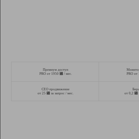
Премиум доступ
Монито
⃏
PRO от 1950
/ мес.
PRO от
СЕО продвижение
Бир
⃏
⃏
от 25
за запрос / мес.
от 0,2