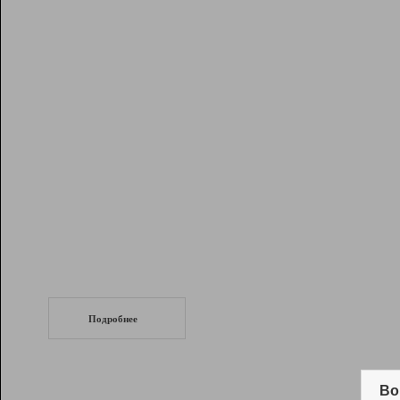
Рейтинг
Инструменты
Разработчикам
Партнерская
программа
Помощь
СеоТраф
Запустите
продвижение сайта
c LinkPad.
Подробнее
Вывод и удержание в ТОП10 выдачи
поисковых систем
Во