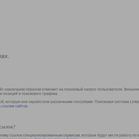
ах.
йт наилучшим образом отвечает на поисковый запрос пользователя. Внешние
и позиций и поискового трафика.
, которую они заработали различными способами. Поисковая система Linkpa
 ссылки сайтов
ссылок?
овку ссылок специализированным сервисам, которые будут вести работу по 