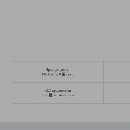
Рейтинг
Вывод и удержание в ТОП10 выдачи
поисковых систем
Инструменты
Разработчикам
Партнерская
программа
Помощь
Премиум доступ
⃏
PRO от 1950
/ мес.
СЕО продвижение
⃏
от 25
за запрос / мес.