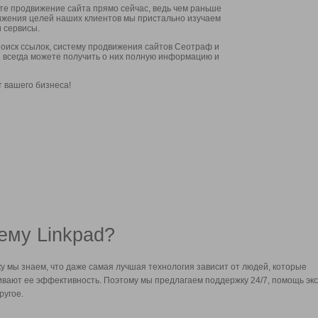
ите продвижение сайта прямо сейчас, ведь чем раньше
стижения целей наших клиентов мы пристально изучаем
 сервисы.
оиск ссылок, систему продвижения сайтов Сеотраф и
вы всегда можете получить о них полную информацию и
т вашего бизнеса!
ему Linkpad?
у мы знаем, что даже самая лучшая технология зависит от людей, которые
вают ее эффективность. Поэтому мы предлагаем поддержку 24/7, помощь экс
ругое.