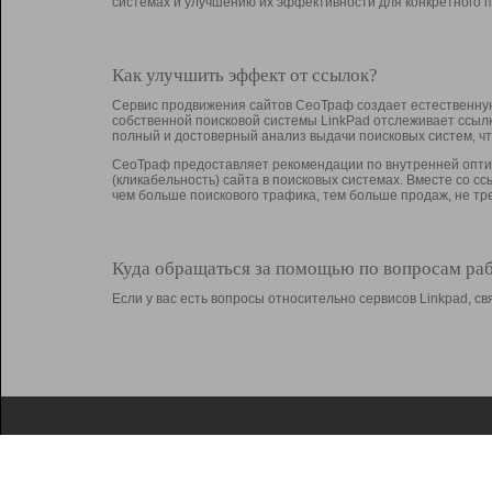
системах и улучшению их эффективности для конкретного п
Как улучшить эффект от ссылок?
Сервис продвижения сайтов СеоТраф создает естественную
собственной поисковой системы LinkPad отслеживает ссыл
полный и достоверный анализ выдачи поисковых систем, ч
СеоТраф предоставляет рекомендации по внутренней оптим
(кликабельность) сайта в поисковых системах. Вместе со с
чем больше поискового трафика, тем больше продаж, не 
Куда обращаться за помощью по вопросам ра
Если у вас есть вопросы относительно сервисов Linkpad, 
О Linkpad
Поддержка