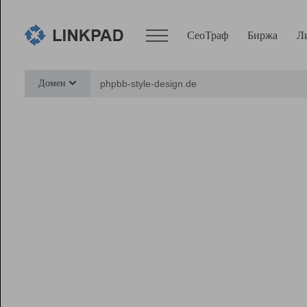
СеоТраф
Биржа
Л
Сервисы
Домен
СеоТраф
Монитор
Биржа
Pro
Линк+
Ресурсы
Вебмастер