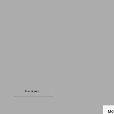
Рейтинг
Инструменты
Разработчикам
Партнерская
программа
Помощь
СеоТраф
Запустите
продвижение сайта
c LinkPad.
Подробнее
Вывод и удержание в ТОП10 выдачи
поисковых систем
Во