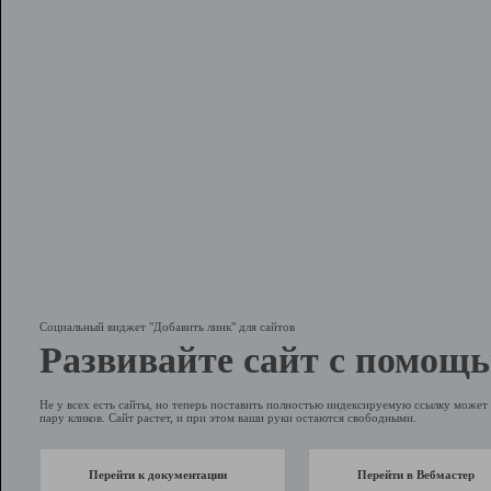
Социальный виджет "Добавить линк" для сайтов
Развивайте сайт с помощь
Не у всех есть сайты, но теперь поставить полностью индексируемую ссылку может 
пару кликов. Сайт растет, и при этом ваши руки остаются свободными.
Перейти к документации
Перейти в Вебмастер