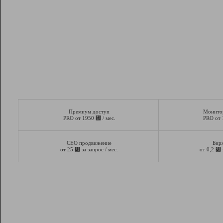
Премиум доступ
Монито
⃏
PRO от 1950
/ мес.
PRO от
СЕО продвижение
Бир
⃏
⃏
от 25
за запрос / мес.
от 0,2