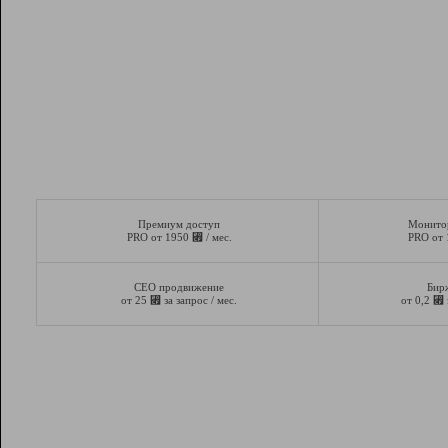
Премиум доступ
Монито
⃏
PRO от 1950
/ мес.
PRO от
СЕО продвижение
Бир
⃏
⃏
от 25
за запрос / мес.
от 0,2