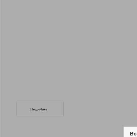
Рейтинг
Инструменты
Разработчикам
Партнерская
программа
Помощь
СеоТраф
Запустите
продвижение сайта
c LinkPad.
Подробнее
Вывод и удержание в ТОП10 выдачи
поисковых систем
Во