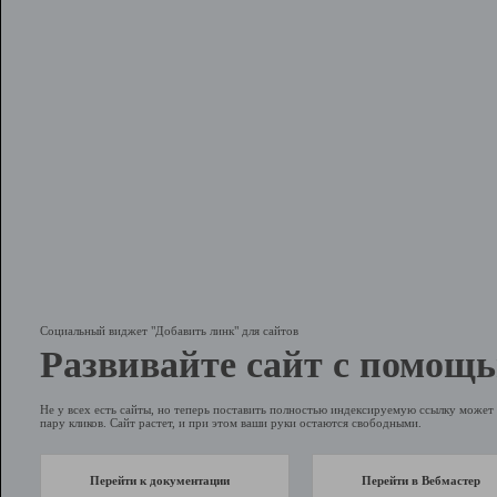
Социальный виджет "Добавить линк" для сайтов
Развивайте сайт с помощь
Не у всех есть сайты, но теперь поставить полностью индексируемую ссылку может 
пару кликов. Сайт растет, и при этом ваши руки остаются свободными.
Перейти к документации
Перейти в Вебмастер