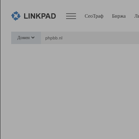
СеоТраф
Биржа
Л
Сервисы
Домен
СеоТраф
Монитор
Биржа
Pro
Линк+
Ресурсы
Вебмастер