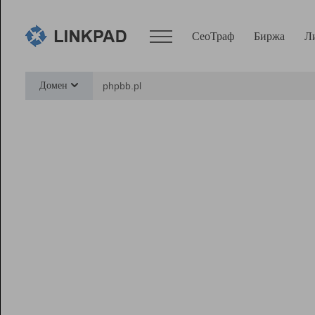
СеоТраф
Биржа
Л
Сервисы
Домен
СеоТраф
Монитор
Биржа
Pro
Линк+
Ресурсы
Вебмастер