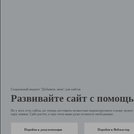
Социальный виджет "Добавить линк" для сайтов
Развивайте сайт с помощь
Не у всех есть сайты, но теперь поставить полностью индексируемую ссылку может 
пару кликов. Сайт растет, и при этом ваши руки остаются свободными.
Перейти к документации
Перейти в Вебмастер