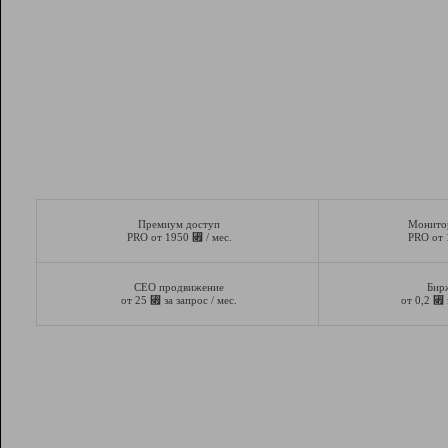
Премиум доступ
Монито
⃏
PRO от 1950
/ мес.
PRO от
СЕО продвижение
Бир
⃏
⃏
от 25
за запрос / мес.
от 0,2