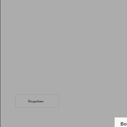
Рейтинг
Инструменты
Разработчикам
Партнерская
программа
Помощь
СеоТраф
Запустите
продвижение сайта
c LinkPad.
Подробнее
Вывод и удержание в ТОП10 выдачи
поисковых систем
Во