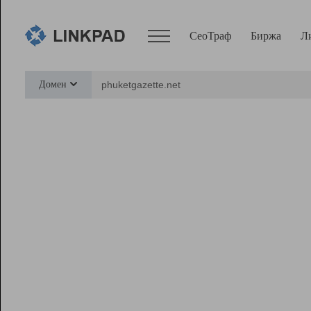
СеоТраф
Биржа
Л
Сервисы
Домен
СеоТраф
Монитор
Биржа
Pro
Линк+
Ресурсы
Вебмастер