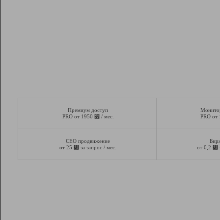
Премиум доступ
Монито
⃏
PRO от 1950
/ мес.
PRO от
СЕО продвижение
Бир
⃏
⃏
от 25
за запрос / мес.
от 0,2