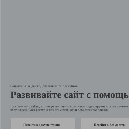
Социальный виджет "Добавить линк" для сайтов
Развивайте сайт с помощь
Не у всех есть сайты, но теперь поставить полностью индексируемую ссылку может 
пару кликов. Сайт растет, и при этом ваши руки остаются свободными.
Перейти к документации
Перейти в Вебмастер