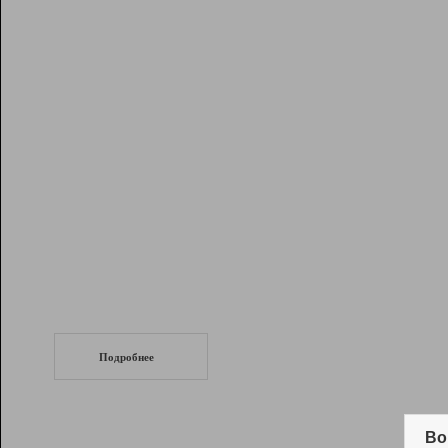
Рейтинг
Инструменты
Разработчикам
Партнерская
программа
Помощь
СеоТраф
Запустите
продвижение сайта
c LinkPad.
Подробнее
Вывод и удержание в ТОП10 выдачи
поисковых систем
Во