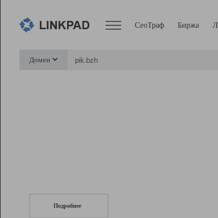
СеоТраф
Биржа
Л
Сервисы
Домен
СеоТраф
Монитор
Биржа
Pro
Линк+
СеоТраф
Запустите
продвижение сайта
c LinkPad.
Ресурсы
Вебмастер
Подробнее