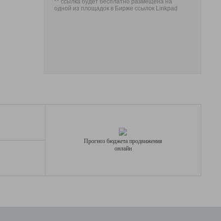
** ссылка будет бесплатно размещена на
одной из площадок в Бирже ссылок Linkpad
Прогноз бюджета продвижения
онлайн