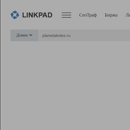
СеоТраф
Биржа
Л
Сервисы
Домен
СеоТраф
Монитор
Биржа
Pro
Линк+
Ресурсы
Вебмастер