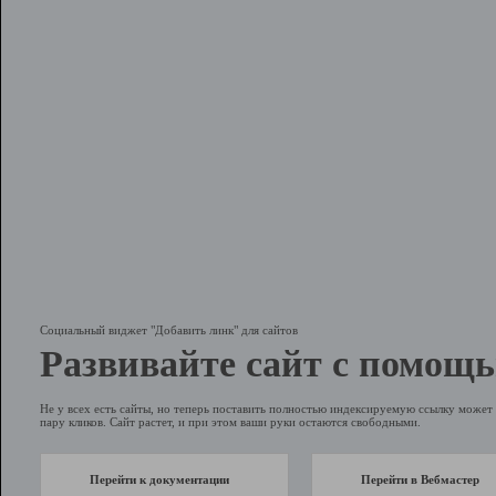
Социальный виджет "Добавить линк" для сайтов
Развивайте сайт с помощь
Не у всех есть сайты, но теперь поставить полностью индексируемую ссылку может 
пару кликов. Сайт растет, и при этом ваши руки остаются свободными.
Перейти к документации
Перейти в Вебмастер