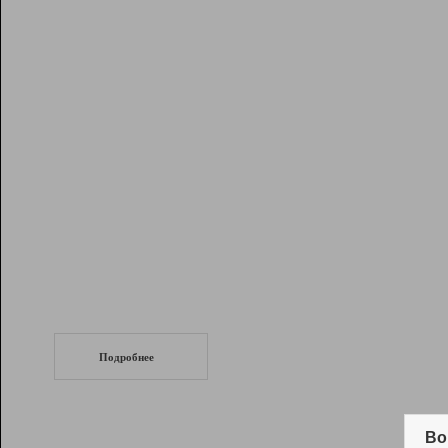
Рейтинг
Инструменты
Разработчикам
Партнерская
программа
Помощь
СеоТраф
Запустите
продвижение сайта
c LinkPad.
Подробнее
Вывод и удержание в ТОП10 выдачи
поисковых систем
Во