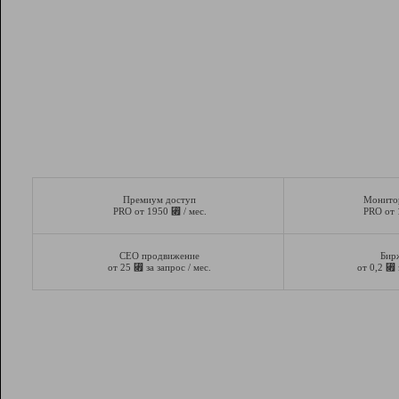
Премиум доступ
Монито
⃏
PRO от 1950
/ мес.
PRO от
СЕО продвижение
Бир
⃏
⃏
от 25
за запрос / мес.
от 0,2