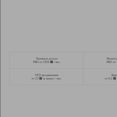
Премиум доступ
Монито
⃏
PRO от 1950
/ мес.
PRO от
СЕО продвижение
Бир
⃏
⃏
от 25
за запрос / мес.
от 0,2