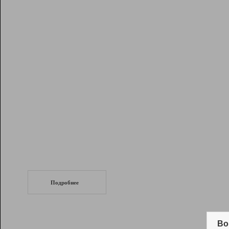
Рейтинг
Инструменты
Разработчикам
Партнерская
программа
Помощь
СеоТраф
Запустите
продвижение сайта
c LinkPad.
Подробнее
Вывод и удержание в ТОП10 выдачи
поисковых систем
Во