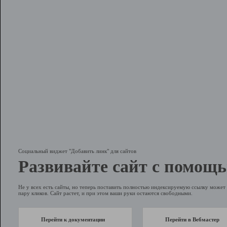
Социальный виджет "Добавить линк" для сайтов
Развивайте сайт с помощь
Не у всех есть сайты, но теперь поставить полностью индексируемую ссылку может 
пару кликов. Сайт растет, и при этом ваши руки остаются свободными.
Перейти к документации
Перейти в Вебмастер