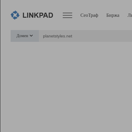
СеоТраф
Биржа
Л
Сервисы
Домен
СеоТраф
Монитор
Биржа
Pro
Линк+
Ресурсы
Вебмастер