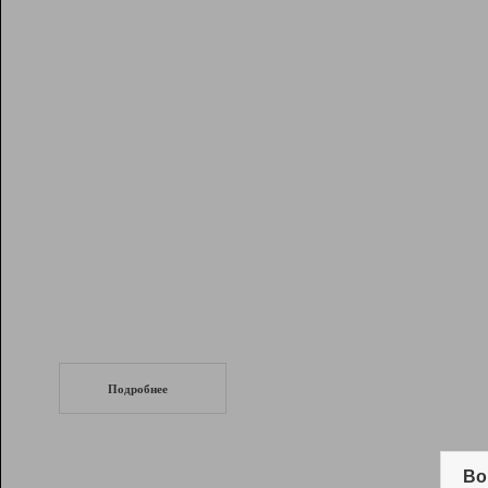
Рейтинг
Инструменты
Разработчикам
Партнерская
программа
Помощь
СеоТраф
Запустите
продвижение сайта
c LinkPad.
Подробнее
Вывод и удержание в ТОП10 выдачи
поисковых систем
Во