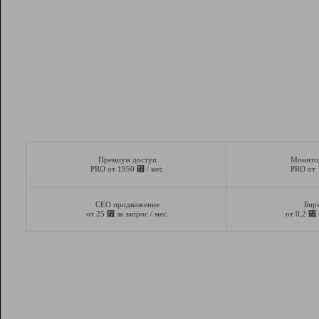
Премиум доступ
Монито
⃏
PRO от 1950
/ мес.
PRO от
СЕО продвижение
Бир
⃏
⃏
от 25
за запрос / мес.
от 0,2