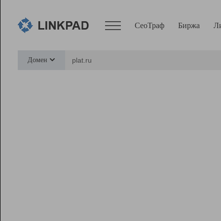
СеоТраф
Биржа
Л
Сервисы
Домен
СеоТраф
Монитор
Биржа
Pro
Линк+
Ресурсы
Вебмастер