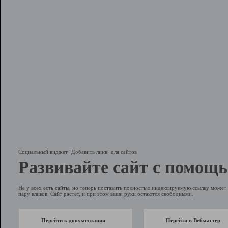
Социальный виджет "Добавить линк" для сайтов
Развивайте сайт с помощь
Не у всех есть сайты, но теперь поставить полностью индексируемую ссылку может 
пару кликов. Сайт растет, и при этом ваши руки остаются свободными.
Перейти к документации
Перейти в Вебмастер