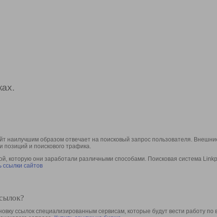
ах.
йт наилучшим образом отвечает на поисковый запрос пользователя. Внешние
и позиций и поискового трафика.
, которую они заработали различными способами. Поисковая система Linkpa
 ссылки сайтов
ссылок?
овку ссылок специализированным сервисам, которые будут вести работу по 