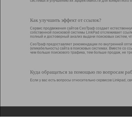
системах и улучшению их эффективности для конкретного п
Как улучшить эффект от ссылок?
Сервис продвижения сайтов СеоТраф создает естественную
собственной поисковой системы LinkPad отслеживает ссыл
полный и достоверный анализ выдачи поисковых систем, ч
СеоТраф предоставляет рекомендации по внутренней оптим
(кликабельность) сайта в поисковых системах. Вместе со с
чем больше поискового трафика, тем больше продаж, не 
Куда обращаться за помощью по вопросам ра
Если у вас есть вопросы относительно сервисов Linkpad, 
О Linkpad
Поддержка