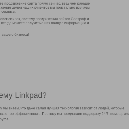
ите продвижение сайта прямо сейчас, ведь чем раньше
стижения целей наших клиентов мы пристально изучаем
 сервисы.
оиск ссылок, систему продвижения сайтов Сеотраф и
вы всегда можете получить о них полную информацию и
т вашего бизнеса!
ему Linkpad?
у мы знаем, что даже самая лучшая технология зависит от людей, которые
вают ее эффективность. Поэтому мы предлагаем поддержку 24/7, помощь экс
ругое.