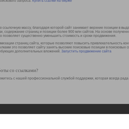
оискового запроса.
Купить ссылки на бирже
 ссылочную массу, благодаря которой сайт занимает верхние позиции в выд
ки, содержание страниц и позиции более 900 млн сайтов. На основе получе
то позволяет существенно уменьшить стоимость и сроки продвижения.
изации страниц сайта, которые позволяют повысить привлекательность конт
сылками это позволяет сайту занять высокие поисковые позиции в поисковых 
требующих дополнительных вложений.
Запустить продвижение сайта
боты со ссылками?
свяжитесь с нашей профессиональной службой поддержки, которая всегда рада
Ресурсы