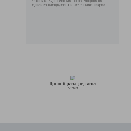
** ссылка будет бесплатно размещена на
одной из площадок в Бирже ссылок Linkpad
Прогноз бюджета продвижения
онлайн