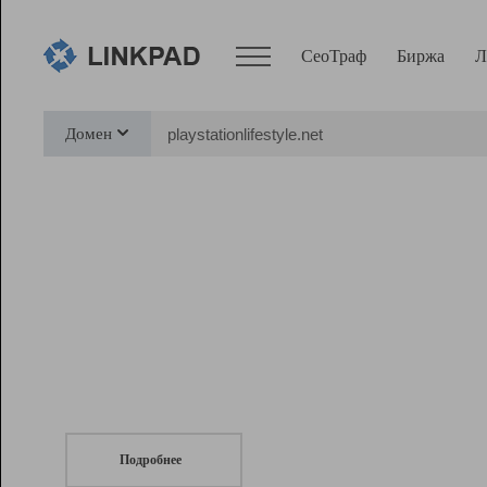
СеоТраф
Биржа
Л
Сервисы
Домен
СеоТраф
Монитор
Биржа
Pro
Линк+
СеоТраф
Запустите
продвижение сайта
c LinkPad.
Ресурсы
Вебмастер
Подробнее