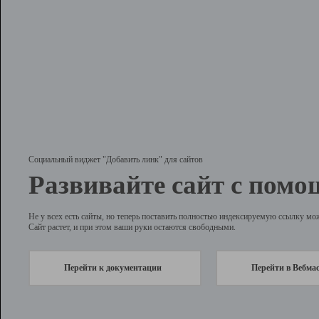
Социальный виджет "Добавить линк" для сайтов
Развивайте сайт с помо
Не у всех есть сайты, но теперь поставить полностью индексируемую ссылку мо
Сайт растет, и при этом ваши руки остаются свободными.
Перейти к документации
Перейти в Вебма