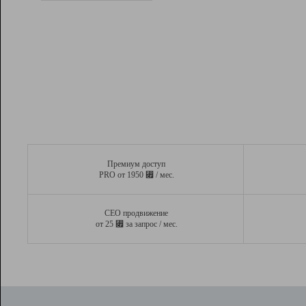
Рейтинг
Вывод и удержание в ТОП10 выдачи
поисковых систем
Инструменты
Разработчикам
Партнерская
программа
Помощь
Премиум доступ
⃏
PRO от 1950
/ мес.
СЕО продвижение
⃏
от 25
за запрос / мес.