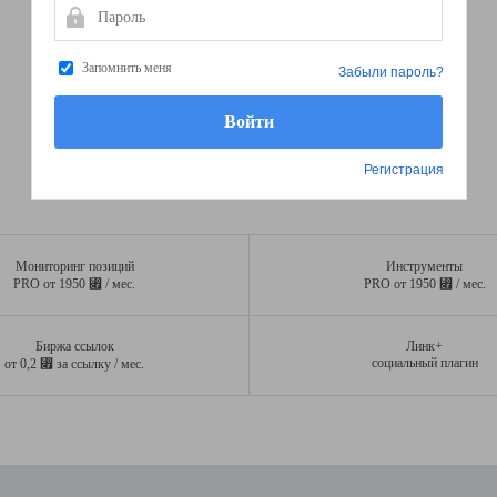
Пароль
Запомнить меня
Забыли пароль?
Регистрация
Мониторинг позиций
Инструменты
⃏
⃏
PRO от 1950
/ мес.
PRO от 1950
/ мес.
Биржа ссылок
Линк+
⃏
социальный плагин
от 0,2
за ссылку / мес.