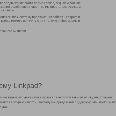
ите продвижение сайта прямо сейчас, ведь чем раньше
стижения целей наших клиентов мы пристально изучаем
 сервисы.
оиск ссылок, систему продвижения сайтов Сеотраф и
вы всегда можете получить о них полную информацию и
т вашего бизнеса!
ему Linkpad?
у мы знаем, что даже самая лучшая технология зависит от людей, которые
вают ее эффективность. Поэтому мы предлагаем поддержку 24/7, помощь экс
ругое.