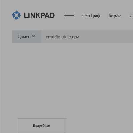
СеоТраф
Биржа
Л
Сервисы
Домен
СеоТраф
Монитор
Биржа
Pro
Линк+
СеоТраф
Запустите
продвижение сайта
c LinkPad.
Ресурсы
Вебмастер
Подробнее