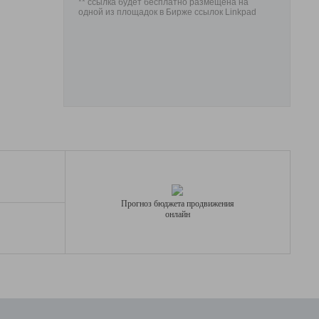
** ссылка будет бесплатно размещена на
одной из площадок в Бирже ссылок Linkpad
Прогноз бюджета продвижения
онлайн