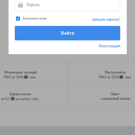
Пароль
Запомнить меня
Забыли пароль?
Регистрация
Мониторинг позиций
Инструменты
⃏
⃏
PRO от 1950
/ мес.
PRO от 1950
/ мес.
Биржа ссылок
Линк+
⃏
социальный плагин
от 0,2
за ссылку / мес.