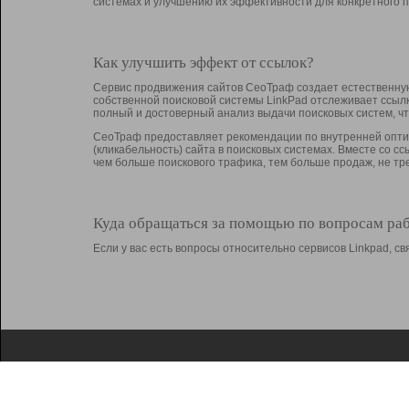
системах и улучшению их эффективности для конкретного п
Как улучшить эффект от ссылок?
Сервис продвижения сайтов СеоТраф создает естественную
собственной поисковой системы LinkPad отслеживает ссыл
полный и достоверный анализ выдачи поисковых систем, ч
СеоТраф предоставляет рекомендации по внутренней оптим
(кликабельность) сайта в поисковых системах. Вместе со с
чем больше поискового трафика, тем больше продаж, не 
Куда обращаться за помощью по вопросам ра
Если у вас есть вопросы относительно сервисов Linkpad, 
О Linkpad
Поддержка