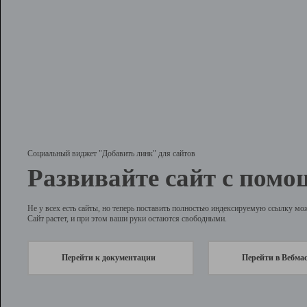
Социальный виджет "Добавить линк" для сайтов
Развивайте сайт с помо
Не у всех есть сайты, но теперь поставить полностью индексируемую ссылку мо
Сайт растет, и при этом ваши руки остаются свободными.
Перейти к документации
Перейти в Вебма