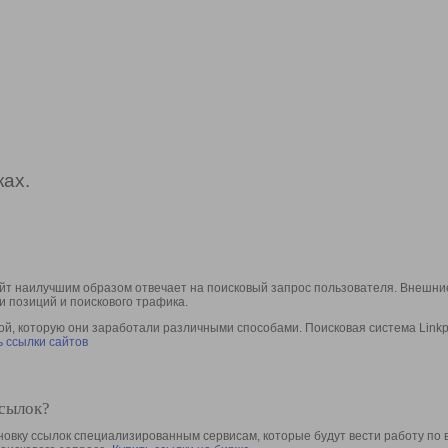
ах.
йт наилучшим образом отвечает на поисковый запрос пользователя. Внешние
и позиций и поискового трафика.
, которую они заработали различными способами. Поисковая система Linkpa
 ссылки сайтов
ссылок?
овку ссылок специализированным сервисам, которые будут вести работу по 