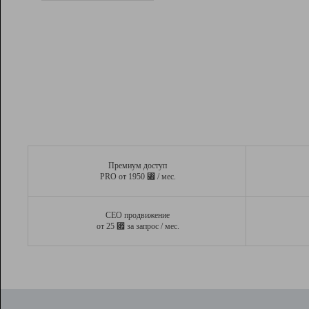
Рейтинг
Вывод и удержание в ТОП10 выдачи
поисковых систем
Инструменты
Разработчикам
Партнерская
программа
Помощь
Премиум доступ
⃏
PRO от 1950
/ мес.
СЕО продвижение
⃏
от 25
за запрос / мес.