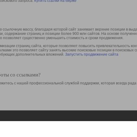
оискового запроса.
Купить ссылки на бирже
 ссылочную массу, благодаря которой сайт занимает верхние позиции в выд
ки, содержание страниц и позиции более 900 млн сайтов. На основе получе
то позволяет существенно уменьшить стоимость и сроки продвижения.
изации страниц сайта, которые позволяют повысить привлекательность конт
сылками это позволяет сайту занять высокие поисковые позиции в поисковых 
требующих дополнительных вложений.
Запустить продвижение сайта
боты со ссылками?
свяжитесь с нашей профессиональной службой поддержки, которая всегда рада
Ресурсы