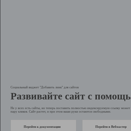
Социальный виджет "Добавить линк" для сайтов
Развивайте сайт с помощь
Не у всех есть сайты, но теперь поставить полностью индексируемую ссылку может 
пару кликов. Сайт растет, и при этом ваши руки остаются свободными.
Перейти к документации
Перейти в Вебмастер