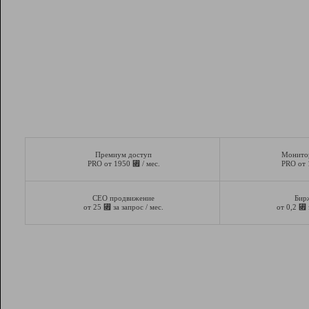
Премиум доступ
Монито
⃏
PRO от 1950
/ мес.
PRO от
СЕО продвижение
Бир
⃏
⃏
от 25
за запрос / мес.
от 0,2