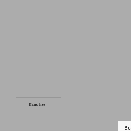
Рейтинг
Инструменты
Разработчикам
Партнерская
программа
Помощь
СеоТраф
Запустите
продвижение сайта
c LinkPad.
Подробнее
Вывод и удержание в ТОП10 выдачи
поисковых систем
Во