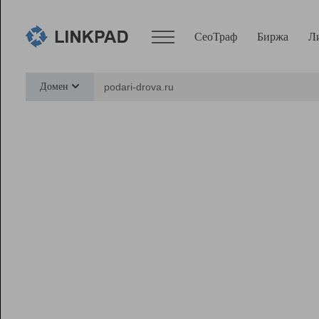
СеоТраф
Биржа
Л
Сервисы
Домен
СеоТраф
Монитор
Биржа
Pro
Линк+
Ресурсы
Вебмастер