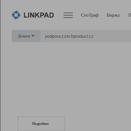
СеоТраф
Биржа
Л
Сервисы
Домен
СеоТраф
Монитор
Биржа
Pro
Линк+
СеоТраф
Запустите
продвижение сайта
c LinkPad.
Ресурсы
Вебмастер
Подробнее