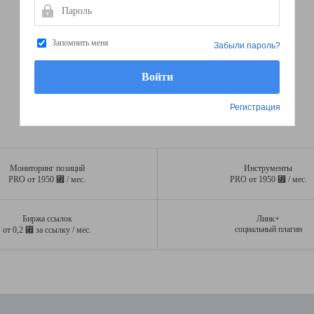
Пароль
Запомнить меня
Забыли пароль?
Регистрация
Мониторинг позиций
Инструменты
⃏
⃏
PRO от 1950
/ мес.
PRO от 1950
/ мес.
Биржа ссылок
Линк+
⃏
социальный плагин
от 0,2
за ссылку / мес.