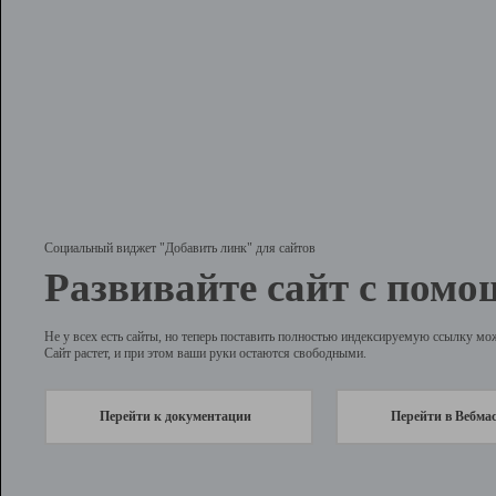
Социальный виджет "Добавить линк" для сайтов
Развивайте сайт с помо
Не у всех есть сайты, но теперь поставить полностью индексируемую ссылку мо
Сайт растет, и при этом ваши руки остаются свободными.
Перейти к документации
Перейти в Вебма