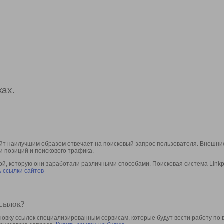
ах.
йт наилучшим образом отвечает на поисковый запрос пользователя. Внешние
и позиций и поискового трафика.
, которую они заработали различными способами. Поисковая система Linkpa
 ссылки сайтов
ссылок?
овку ссылок специализированным сервисам, которые будут вести работу по 