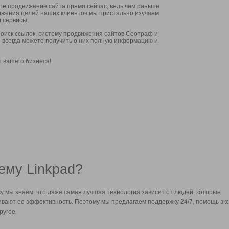
ите продвижение сайта прямо сейчас, ведь чем раньше
стижения целей наших клиентов мы пристально изучаем
 сервисы.
оиск ссылок, систему продвижения сайтов Сеотраф и
вы всегда можете получить о них полную информацию и
т вашего бизнеса!
ему Linkpad?
у мы знаем, что даже самая лучшая технология зависит от людей, которые
вают ее эффективность. Поэтому мы предлагаем поддержку 24/7, помощь экс
ругое.