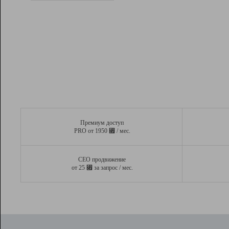
Рейтинг
Вывод и удержание в ТОП10 выдачи
поисковых систем
Инструменты
Разработчикам
Партнерская
программа
Помощь
Премиум доступ
⃏
PRO от 1950
/ мес.
СЕО продвижение
⃏
от 25
за запрос / мес.