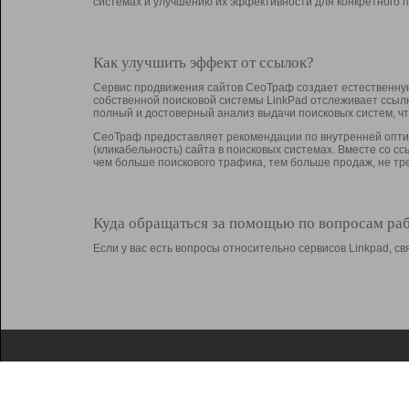
системах и улучшению их эффективности для конкретного п
Как улучшить эффект от ссылок?
Сервис продвижения сайтов СеоТраф создает естественную
собственной поисковой системы LinkPad отслеживает ссыл
полный и достоверный анализ выдачи поисковых систем, ч
СеоТраф предоставляет рекомендации по внутренней оптим
(кликабельность) сайта в поисковых системах. Вместе со с
чем больше поискового трафика, тем больше продаж, не 
Куда обращаться за помощью по вопросам ра
Если у вас есть вопросы относительно сервисов Linkpad, 
О Linkpad
Поддержка