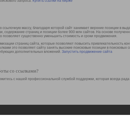
оискового запроса.
Купить ссылки на бирже
 ссылочную массу, благодаря которой сайт занимает верхние позиции в выд
ки, содержание страниц и позиции более 900 млн сайтов. На основе получе
то позволяет существенно уменьшить стоимость и сроки продвижения.
изации страниц сайта, которые позволяют повысить привлекательность конт
сылками это позволяет сайту занять высокие поисковые позиции в поисковых 
требующих дополнительных вложений.
Запустить продвижение сайта
боты со ссылками?
свяжитесь с нашей профессиональной службой поддержки, которая всегда рада
Ресурсы