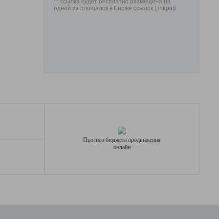
** ссылка будет бесплатно размещена на
одной из площадок в Бирже ссылок Linkpad
Прогноз бюджета продвижения
онлайн