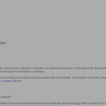
ах.
йт наилучшим образом отвечает на поисковый запрос пользователя. Внешние
и позиций и поискового трафика.
, которую они заработали различными способами. Поисковая система Linkpa
 ссылки сайтов
ссылок?
овку ссылок специализированным сервисам, которые будут вести работу по 