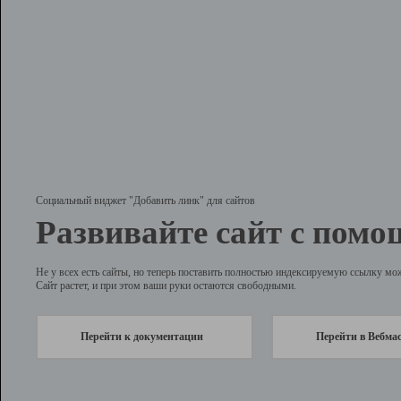
Социальный виджет "Добавить линк" для сайтов
Развивайте сайт с помо
Не у всех есть сайты, но теперь поставить полностью индексируемую ссылку мо
Сайт растет, и при этом ваши руки остаются свободными.
Перейти к документации
Перейти в Вебма