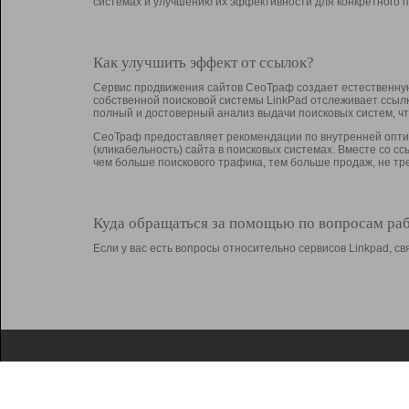
системах и улучшению их эффективности для конкретного п
Как улучшить эффект от ссылок?
Сервис продвижения сайтов СеоТраф создает естественную
собственной поисковой системы LinkPad отслеживает ссыл
полный и достоверный анализ выдачи поисковых систем, ч
СеоТраф предоставляет рекомендации по внутренней оптим
(кликабельность) сайта в поисковых системах. Вместе со с
чем больше поискового трафика, тем больше продаж, не 
Куда обращаться за помощью по вопросам ра
Если у вас есть вопросы относительно сервисов Linkpad, 
О Linkpad
Поддержка