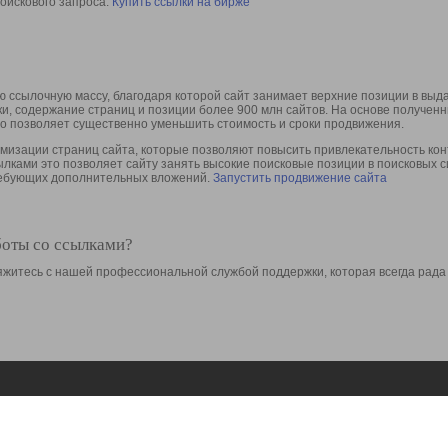
оискового запроса.
Купить ссылки на бирже
 ссылочную массу, благодаря которой сайт занимает верхние позиции в выд
ки, содержание страниц и позиции более 900 млн сайтов. На основе получе
то позволяет существенно уменьшить стоимость и сроки продвижения.
изации страниц сайта, которые позволяют повысить привлекательность конт
сылками это позволяет сайту занять высокие поисковые позиции в поисковых 
требующих дополнительных вложений.
Запустить продвижение сайта
боты со ссылками?
свяжитесь с нашей профессиональной службой поддержки, которая всегда рада
Ресурсы