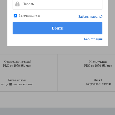
Пароль
Запомнить меня
Забыли пароль?
Регистрация
Мониторинг позиций
Инструменты
⃏
⃏
PRO от 1950
/ мес.
PRO от 1950
/ мес.
Биржа ссылок
Линк+
⃏
социальный плагин
от 0,2
за ссылку / мес.