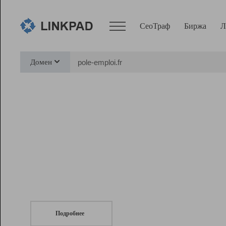
СеоТраф
Биржа
Л
Сервисы
Домен
СеоТраф
Монитор
Биржа
Pro
Линк+
СеоТраф
Запустите
продвижение сайта
c LinkPad.
Ресурсы
Вебмастер
Подробнее