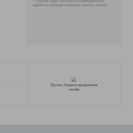
** ссылка будет бесплатно размещена на
одной из площадок в Бирже ссылок Linkpad
Прогноз бюджета продвижения
онлайн