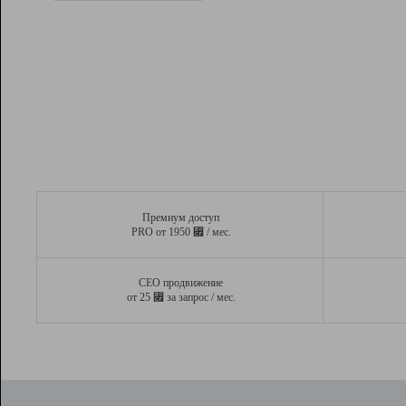
Рейтинг
Вывод и удержание в ТОП10 выдачи
поисковых систем
Инструменты
Разработчикам
Партнерская
программа
Помощь
Премиум доступ
⃏
PRO от 1950
/ мес.
СЕО продвижение
⃏
от 25
за запрос / мес.