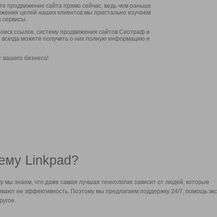
ите продвижение сайта прямо сейчас, ведь чем раньше
стижения целей наших клиентов мы пристально изучаем
 сервисы.
оиск ссылок, систему продвижения сайтов Сеотраф и
вы всегда можете получить о них полную информацию и
т вашего бизнеса!
ему Linkpad?
у мы знаем, что даже самая лучшая технология зависит от людей, которые
вают ее эффективность. Поэтому мы предлагаем поддержку 24/7, помощь экс
ругое.