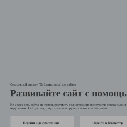
Социальный виджет "Добавить линк" для сайтов
Развивайте сайт с помощь
Не у всех есть сайты, но теперь поставить полностью индексируемую ссылку может 
пару кликов. Сайт растет, и при этом ваши руки остаются свободными.
Перейти к документации
Перейти в Вебмастер