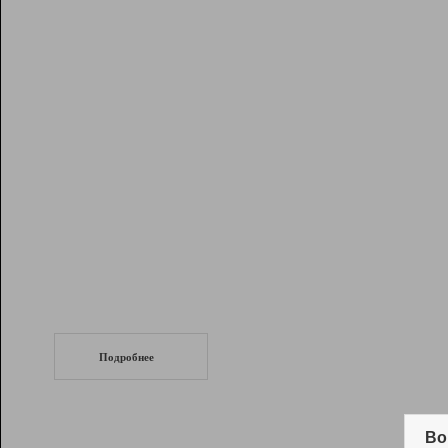
Рейтинг
Инструменты
Разработчикам
Партнерская
программа
Помощь
СеоТраф
Запустите
продвижение сайта
c LinkPad.
Подробнее
Вывод и удержание в ТОП10 выдачи
поисковых систем
Во