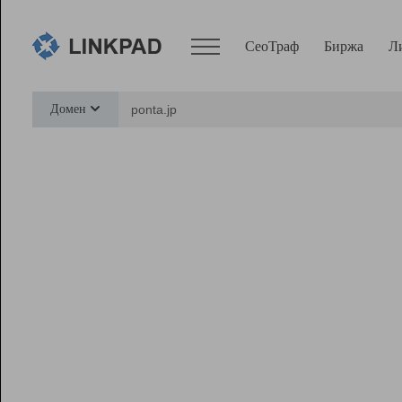
СеоТраф
Биржа
Л
Сервисы
Домен
СеоТраф
Монитор
Биржа
Pro
Линк+
Ресурсы
Вебмастер