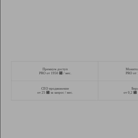
Премиум доступ
Монито
⃏
PRO от 1950
/ мес.
PRO от
СЕО продвижение
Бир
⃏
⃏
от 25
за запрос / мес.
от 0,2