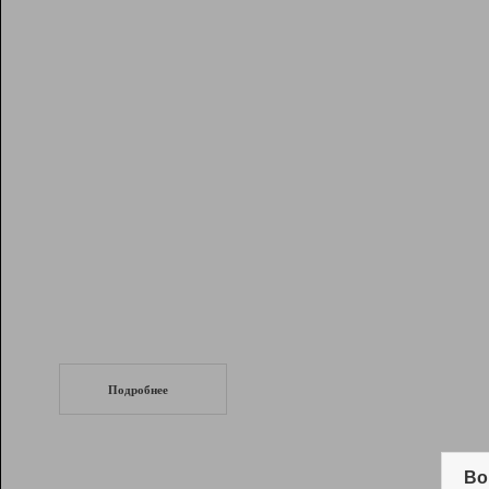
Рейтинг
Инструменты
Разработчикам
Партнерская
программа
Помощь
СеоТраф
Запустите
продвижение сайта
c LinkPad.
Подробнее
Вывод и удержание в ТОП10 выдачи
поисковых систем
Во