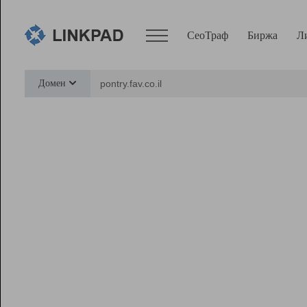
СеоТраф
Биржа
Л
Сервисы
Домен
СеоТраф
Монитор
Биржа
Pro
Линк+
Ресурсы
Вебмастер