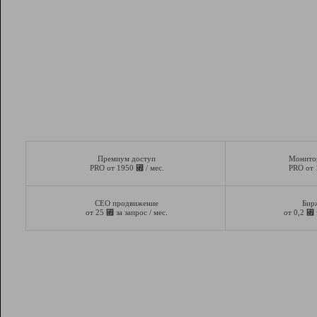
Премиум доступ
Монито
⃏
PRO от 1950
/ мес.
PRO от
СЕО продвижение
Бир
⃏
⃏
от 25
за запрос / мес.
от 0,2