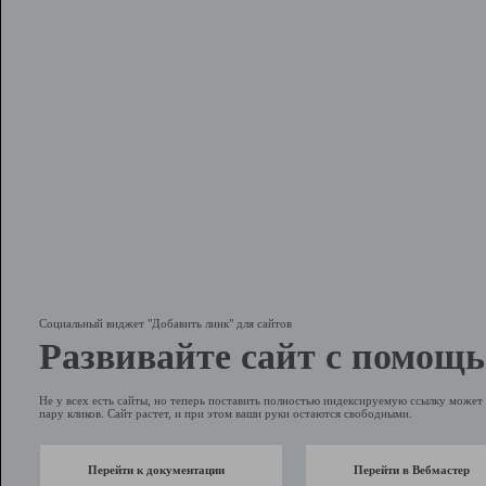
Социальный виджет "Добавить линк" для сайтов
Развивайте сайт с помощь
Не у всех есть сайты, но теперь поставить полностью индексируемую ссылку может 
пару кликов. Сайт растет, и при этом ваши руки остаются свободными.
Перейти к документации
Перейти в Вебмастер